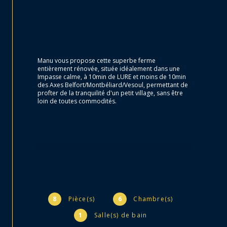
Manu vous propose cette superbe ferme 
entièrement rénovée, située idéalement dans une 
Impasse calme, à 10min de LURE et moins de 10min 
des Axes Belfort/Montbéliard/Vesoul, permettant de 
profter de la tranquilité d'un petit village, sans être 
loin de toutes commodités.
Cette propriété comprend :
8
Pièce(s)
6
Chambre(s)
Au RDC : un Hall d'entrée Spacieux avec accès sur 
1
Salle(s) de bain
une Cave Voûtée, un Atelier/Pièce stockage, un 