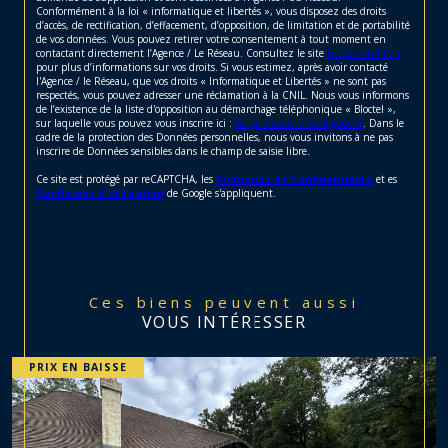
Conformément à la loi « informatique et libertés », vous disposez des droits
d’accès, de rectification, d’effacement, d’opposition, de limitation et de portabilité
de vos données. Vous pouvez retirer votre consentement à tout moment en
contactant directement l’Agence / Le Réseau. Consultez le site
https://cnil.fr/fr
pour plus d’informations sur vos droits. Si vous estimez, après avoir contacté
l'Agence / le Réseau, que vos droits « Informatique et Libertés » ne sont pas
respectés, vous pouvez adresser une réclamation à la CNIL. Nous vous informons
de l’existence de la liste d'opposition au démarchage téléphonique « Bloctel »,
sur laquelle vous pouvez vous inscrire ici :
https://www.bloctel.gouv.fr
. Dans le
cadre de la protection des Données personnelles, nous vous invitons à ne pas
inscrire de Données sensibles dans le champ de saisie libre.
Ce site est protégé par reCAPTCHA, les
Politiques de Confidentialité
et es
Conditions d'utilisation
de Google s'appliquent.
Ces biens peuvent aussi
VOUS INTÉRESSER
PRIX EN BAISSE