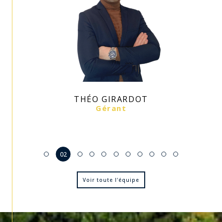
E
THÉO GIRARDOT
G
Gérant
02
Voir toute l'équipe