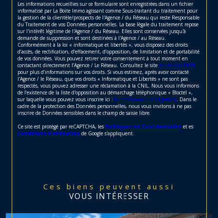
Les informations recueillies sur ce formulaire sont enregistrées dans un fichier
informatisé par La Boite Immo agissant comme Sous-traitant du traitement pour
la gestion de la clientèle/prospects de l'Agence / du Réseau qui reste Responsable
du Traitement de vos Données personnelles. La base légale du traitement repose
sur l'intérêt légitime de l'Agence / du Réseau. Elles sont conservées jusqu'à
demande de suppression et sont destinées à l'Agence / au Réseau.
Conformément à la loi « informatique et libertés », vous disposez des droits
d’accès, de rectification, d’effacement, d’opposition, de limitation et de portabilité
de vos données. Vous pouvez retirer votre consentement à tout moment en
contactant directement l’Agence / Le Réseau. Consultez le site
https://cnil.fr/fr
pour plus d’informations sur vos droits. Si vous estimez, après avoir contacté
l'Agence / le Réseau, que vos droits « Informatique et Libertés » ne sont pas
respectés, vous pouvez adresser une réclamation à la CNIL. Nous vous informons
de l’existence de la liste d'opposition au démarchage téléphonique « Bloctel »,
sur laquelle vous pouvez vous inscrire ici :
https://www.bloctel.gouv.fr
. Dans le
cadre de la protection des Données personnelles, nous vous invitons à ne pas
inscrire de Données sensibles dans le champ de saisie libre.
Ce site est protégé par reCAPTCHA, les
Politiques de Confidentialité
et es
Conditions d'utilisation
de Google s'appliquent.
Ces biens peuvent aussi
VOUS INTÉRESSER