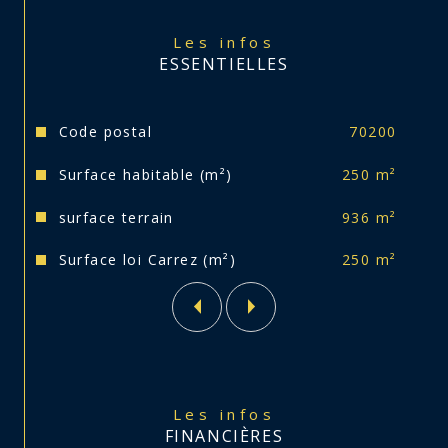
- Fenêtres PVC double vitrage avec volets motorisés.
- Garage double motorisé.
Les infos
ESSENTIELLES
- Terrain entièrement clôturé. 
Je reste à votre disposition pour toute information 
complémentaire ou pour organiser une visite.
Caractéristiques
Valeurs
Code postal
70200
Surface habitable (m²)
250 m²
surface terrain
936 m²
Surface loi Carrez (m²)
250 m²
Les infos
FINANCIÈRES