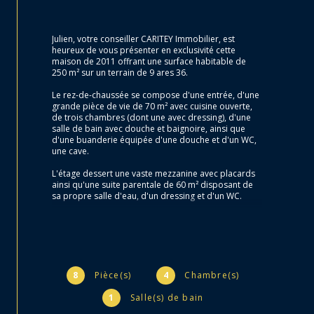
Julien, votre conseiller CARITEY Immobilier, est 
heureux de vous présenter en exclusivité cette 
maison de 2011 offrant une surface habitable de 
250 m² sur un terrain de 9 ares 36. 
Le rez-de-chaussée se compose d'une entrée, d'une 
grande pièce de vie de 70 m² avec cuisine ouverte, 
de trois chambres (dont une avec dressing), d'une 
salle de bain avec douche et baignoire, ainsi que 
d'une buanderie équipée d'une douche et d'un WC, 
une cave. 
L'étage dessert une vaste mezzanine avec placards 
ainsi qu'une suite parentale de 60 m² disposant de 
sa propre salle d'eau, d'un dressing et d'un WC.
Un grenier de 80 m² aménageable offre un potentiel 
supplémentaire à ce bien. 
Côté technique, la maison dispose des 
équipements suivants : 
8
Pièce(s)
4
Chambre(s)
- Chauffage par poêle Tulikivi et chauffage au sol 
électrique.
1
Salle(s) de bain