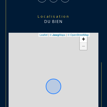
Localisation
DU BIEN
Leaflet
|
©
Maps
|
© OpenStreetMap
Jawg
+
−