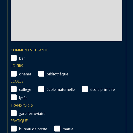
COMMERCES ET SANTÉ
bar
LOISIRS
cinéma
bibliothèque
ECOLES
collège
école maternelle
école primaire
lycée
TRANSPORTS
gare ferroviaire
PRATIQUE
bureau de poste
mairie