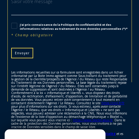
J'ai pris connaissance de la Politique de confidentialité et des
informations relatives au traitement de mes données personnelles (*)*
* Champ obligatoire
Envoyer
Les informations recueillies sur ce formulaire sont enregistrées dans un fichier
informatisé par La Boite Immo agissant comme Sous-traitant du traitement pour
la gestion de la clientèle/prospects de l'Agence / du Réseau qui reste Responsable
du Traitement de vos Données personnelles. La base légale du traitement repose
sur l'intérêt légitime de l'Agence / du Réseau. Elles sont conservées jusqu'à
demande de suppression et sont destinées à l'Agence / au Réseau.
Conformément à la loi « informatique et libertés », vous disposez des droits
d’accès, de rectification, d’effacement, d’opposition, de limitation et de portabilité
de vos données. Vous pouvez retirer votre consentement à tout moment en
contactant directement l’Agence / Le Réseau. Consultez le site
https://cnil.fr/fr
pour plus d’informations sur vos droits. Si vous estimez, après avoir contacté
l'Agence / le Réseau, que vos droits « Informatique et Libertés » ne sont pas
respectés, vous pouvez adresser une réclamation à la CNIL. Nous vous informons
de l’existence de la liste d'opposition au démarchage téléphonique « Bloctel »,
sur laquelle vous pouvez vous inscrire ici :
https://www.bloctel.gouv.fr
. Dans le
cadre de la protection des Données personnelles, nous vous invitons à ne pas
inscrire de Données sensibles dans le champ de saisie libre.
Ce site est protégé par reCAPTCHA, les
Politiques de Confidentialité
et es
Conditions d'utilisation
de Google s'appliquent.