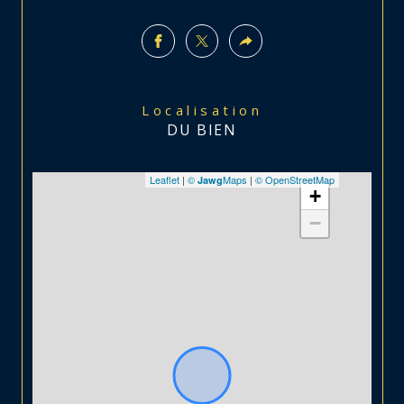
Localisation
DU BIEN
Leaflet
|
©
Maps
|
© OpenStreetMap
Jawg
+
−