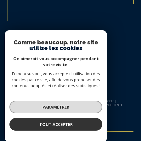
Nous suivre sur
Comme beaucoup, notre site
utilise les cookies
On aimerait vous accompagner pendant
votre visite.
En poursuivant, vous acceptez l'utilisation des
cookies par ce site, afin de vous proposer des
contenus adaptés et réaliser des statistiques !
© 2026 | TOUS DROITS RÉSERVÉS | TRADUCTION POWERED BY GOOGLE |
NOS HONORAIRES
PLAN DU SITE
MENTIONS LÉGALES
ADMIN
NOS LIENS
PARAMÉTRER
POLITIQUE RGPD
COOKIES
TOUT ACCEPTER