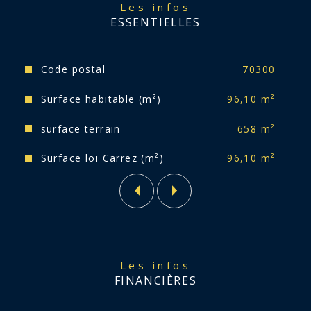
Les infos
Ses atouts :
ESSENTIELLES
- Maison de 1820
Caractéristiques
Valeurs
Code postal
70300
- Chauffage central fuel CHAPPÉE
Surface habitable (m²)
96,10 m²
- Assainissement non conforme
surface terrain
658 m²
- Huisseries PVC double vitrage
Surface loi Carrez (m²)
96,10 m²
- Volets roulants manuels
- Toiture en tuiles terre cuite + béton
- DPE en E avec audit
Les infos
FINANCIÈRES
- Taxe foncière 395€/an