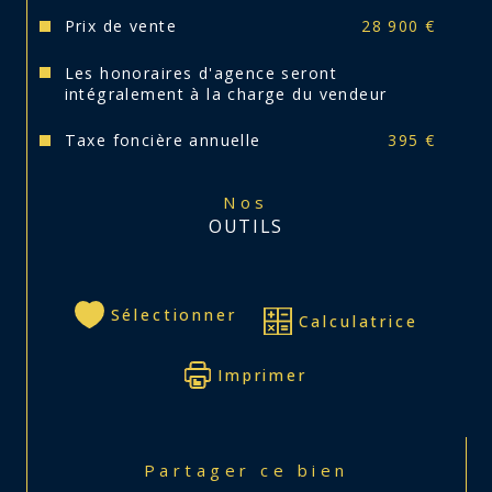
Prix de vente
28 900 €
Surface habitable : 96,10 m² - Surface du 
terrain : 658 m²
Les honoraires d'agence seront
intégralement à la charge du vendeur
Taxe foncière annuelle
395 €
Gros potentiel ! Idéal investisseur ou amateur 
de rénovation. 
Nos
OUTILS
Pour toute demande d'information et/ou 
visite, contactez Elodie de l'agence CARITEY 
Immobilier.
Sélectionner
Calculatrice
Réf 3583 - E
Imprimer
Partager ce bien