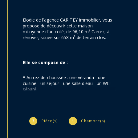
Elodie de l'agence CARITEY Immobilier, vous 
propose de découvrir cette maison 
mitoyenne d'un coté, de 96,10 m² Carrez, à 
rénover, située sur 658 m² de terrain clos.
Elle se compose de :
* Au rez-de-chaussée : une véranda - une 
cuisine - un séjour - une salle d'eau - un WC 
séparé.
* A l'étage : 2 chambres - un WC séparé.
* Annexes : cave - grenier - espace grange.
3
Pièce(s)
1
Chambre(s)