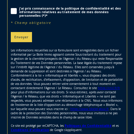
j'ai pris connaissance de la politique de confidentialité et des
informations relatives au traitement de mes données
personnelles (*)*
* Champ obligatoire
Envoyer
Les informations recueillies sur ce formulaire sont enregistrées dans un fichier
informatisé par La Boite Immo agissant comme Sous-traitant du traitement pour
la gestion de la clientèle/prospects de l'Agence / du Réseau qui reste Responsable
du Traitement de vos Données personnelles. La base légale du traitement repose
sur l'intérêt légitime de l'Agence / du Réseau. Elles sont conservées jusqu'à
demande de suppression et sont destinées à l'Agence / au Réseau.
Conformément à la loi « informatique et libertés », vous disposez des droits
d’accès, de rectification, d’effacement, d’opposition, de limitation et de portabilité
de vos données. Vous pouvez retirer votre consentement à tout moment en
contactant directement l’Agence / Le Réseau. Consultez le site
https://cnil.fr/fr
pour plus d’informations sur vos droits. Si vous estimez, après avoir contacté
l'Agence / le Réseau, que vos droits « Informatique et Libertés » ne sont pas
respectés, vous pouvez adresser une réclamation à la CNIL. Nous vous informons
de l’existence de la liste d'opposition au démarchage téléphonique « Bloctel »,
sur laquelle vous pouvez vous inscrire ici :
https://www.bloctel.gouv.fr
. Dans le
cadre de la protection des Données personnelles, nous vous invitons à ne pas
inscrire de Données sensibles dans le champ de saisie libre.
Ce site est protégé par reCAPTCHA, les
Politiques de Confidentialité
et es
Conditions d'utilisation
de Google s'appliquent.