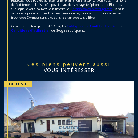
respectés, vous pouvez adresser une réclamation à la CNIL. Nous vous informons
de l’existence de la liste d'opposition au démarchage téléphonique « Bloctel »,
sur laquelle vous pouvez vous inscrire ici :
https://www.bloctel.gouv.fr
. Dans le
cadre de la protection des Données personnelles, nous vous invitons à ne pas
inscrire de Données sensibles dans le champ de saisie libre.
Ce site est protégé par reCAPTCHA, les
Politiques de Confidentialité
et es
Conditions d'utilisation
de Google s'appliquent.
Ces biens peuvent aussi
VOUS INTÉRESSER
EXCLUSIF