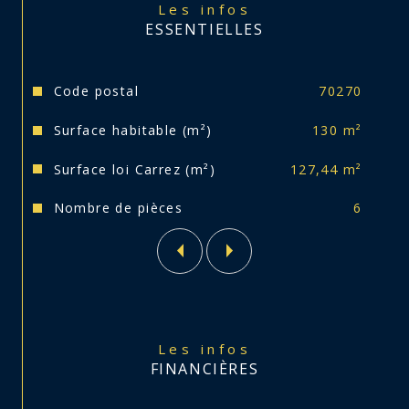
Les infos
! Réf 3366 v
ESSENTIELLES
Les informations sur les risques auxquels ce 
bien est exposé sont disponibles sur le site 
Caractéristiques
Valeurs
Géorisques : www.georisques.gouv.fr
Code postal
70270
Surface habitable (m²)
130 m²
Surface loi Carrez (m²)
127,44 m²
Nombre de pièces
6
Les infos
FINANCIÈRES