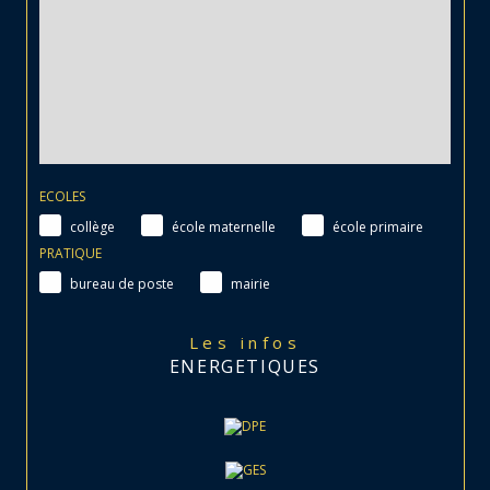
ECOLES
collège
école maternelle
école primaire
PRATIQUE
bureau de poste
mairie
Les infos
ENERGETIQUES