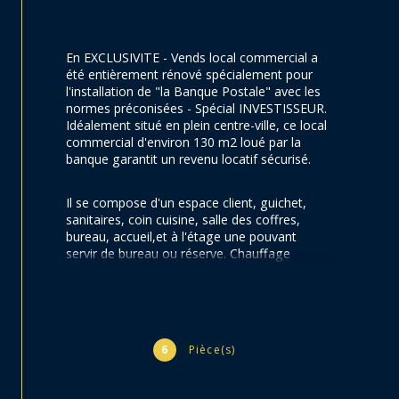
En EXCLUSIVITE - Vends local commercial a 
été entièrement rénové spécialement pour 
l'installation de "la Banque Postale" avec les 
normes préconisées - Spécial INVESTISSEUR. 
Idéalement situé en plein centre-ville, ce local 
commercial d'environ 130 m2 loué par la 
banque garantit un revenu locatif sécurisé.
Il se compose d'un espace client, guichet, 
sanitaires, coin cuisine, salle des coffres, 
bureau, accueil,et à l'étage une pouvant 
servir de bureau ou réserve. Chauffage 
électrique avec convecteurs hautes 
performances. Places de parking incluse.
Bon rapport locatif - Emplacement prémium - 
Locataire de qualité.
6
Pièce(s)
Opportunité rare à ne pas manquer ! A SAISIR 