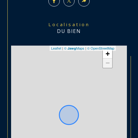
Localisation
DU BIEN
Leaflet
|
©
Maps
|
© OpenStreetMap
Jawg
+
−