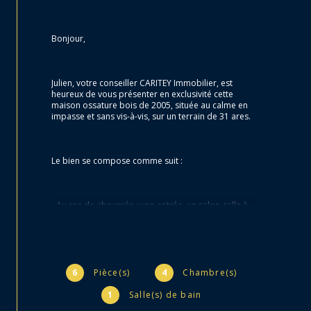
Bonjour,
Julien, votre conseiller CARITEY Immobilier, est 
heureux de vous présenter en exclusivité cette 
maison ossature bois de 2005, située au calme en 
impasse et sans vis-à-vis, sur un terrain de 31 ares.
Le bien se compose comme suit :
- Au rez-de-chaussée : une entrée, un salon-salle à 
manger ouvert sur la cuisine, une chambre, une salle 
de bains et un WC.
- À l’étage : trois chambres et une salle d’eau avec 
WC.
6
Pièce(s)
4
Chambre(s)
1
Salle(s) de bain
Atouts et caractéristiques techniques :