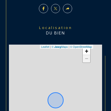
Localisation
DU BIEN
Leaflet
|
©
Maps
|
© OpenStreetMap
Jawg
+
−