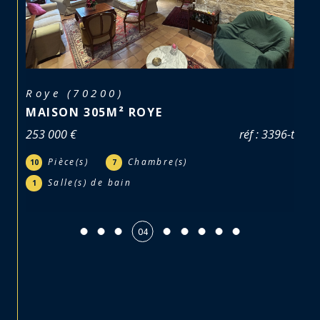
Roye (70200)
MAISON 305M² ROYE
253 000 €
réf : 3396-t
Pièce(s)
Chambre(s)
10
7
Salle(s) de bain
1
05