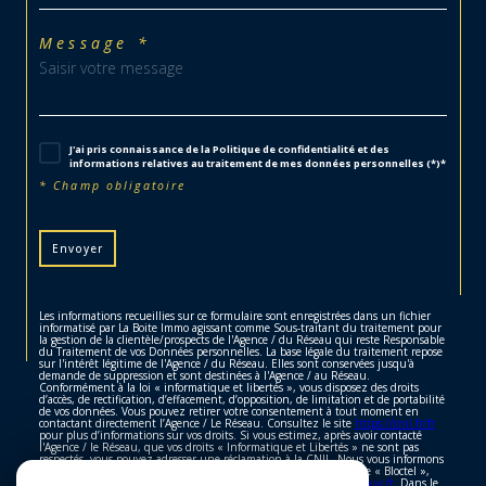
Message *
J'ai pris connaissance de la Politique de confidentialité et des
informations relatives au traitement de mes données personnelles (*)*
* Champ obligatoire
Envoyer
Les informations recueillies sur ce formulaire sont enregistrées dans un fichier
informatisé par La Boite Immo agissant comme Sous-traitant du traitement pour
la gestion de la clientèle/prospects de l'Agence / du Réseau qui reste Responsable
du Traitement de vos Données personnelles. La base légale du traitement repose
sur l'intérêt légitime de l'Agence / du Réseau. Elles sont conservées jusqu'à
demande de suppression et sont destinées à l'Agence / au Réseau.
Conformément à la loi « informatique et libertés », vous disposez des droits
d’accès, de rectification, d’effacement, d’opposition, de limitation et de portabilité
de vos données. Vous pouvez retirer votre consentement à tout moment en
contactant directement l’Agence / Le Réseau. Consultez le site
https://cnil.fr/fr
pour plus d’informations sur vos droits. Si vous estimez, après avoir contacté
l'Agence / le Réseau, que vos droits « Informatique et Libertés » ne sont pas
respectés, vous pouvez adresser une réclamation à la CNIL. Nous vous informons
de l’existence de la liste d'opposition au démarchage téléphonique « Bloctel »,
sur laquelle vous pouvez vous inscrire ici :
https://www.bloctel.gouv.fr
. Dans le