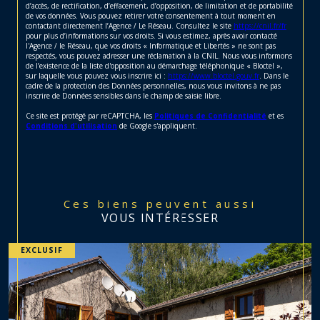
d’accès, de rectification, d’effacement, d’opposition, de limitation et de portabilité
de vos données. Vous pouvez retirer votre consentement à tout moment en
contactant directement l’Agence / Le Réseau. Consultez le site
https://cnil.fr/fr
pour plus d’informations sur vos droits. Si vous estimez, après avoir contacté
l'Agence / le Réseau, que vos droits « Informatique et Libertés » ne sont pas
respectés, vous pouvez adresser une réclamation à la CNIL. Nous vous informons
de l’existence de la liste d'opposition au démarchage téléphonique « Bloctel »,
sur laquelle vous pouvez vous inscrire ici :
https://www.bloctel.gouv.fr
. Dans le
cadre de la protection des Données personnelles, nous vous invitons à ne pas
inscrire de Données sensibles dans le champ de saisie libre.
Ce site est protégé par reCAPTCHA, les
Politiques de Confidentialité
et es
Conditions d'utilisation
de Google s'appliquent.
Ces biens peuvent aussi
VOUS INTÉRESSER
EXCLUSIF