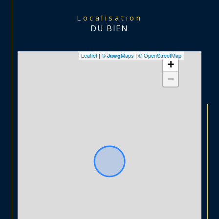
Localisation
DU BIEN
Leaflet
|
©
Maps
|
© OpenStreetMap
Jawg
+
−