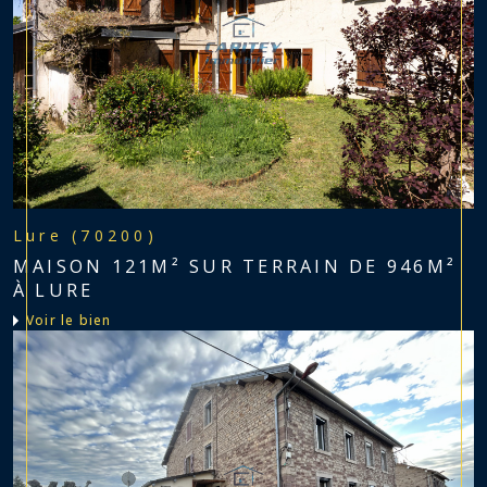
Lure (70200)
MAISON 121M² SUR TERRAIN DE 946M²
À LURE
voir le bien