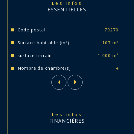
Les infos
ESSENTIELLES
Assainissement est à prévoir.
Caractéristiques
Valeurs
Code postal
70270
Votre conseiller reste à votre entière disposition 
pour toute information complémentaire.
Surface habitable (m²)
107 m²
surface terrain
1 000 m²
Nombre de chambre(s)
4
Les infos
FINANCIÈRES