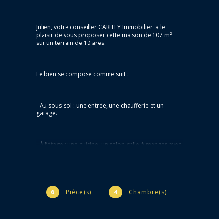
Julien, votre conseiller CARITEY Immobilier, a le 
plaisir de vous proposer cette maison de 107 m² 
sur un terrain de 10 ares.
Le bien se compose comme suit :
- Au sous-sol : une entrée, une chaufferie et un 
garage.
- À l’étage : une cuisine, un salon-salle à manger avec 
insert bois, quatre chambres, une salle d’eau et un 
WC.
La maison est équipée de fenêtres en PVC double 
6
Pièce(s)
4
Chambre(s)
vitrage.