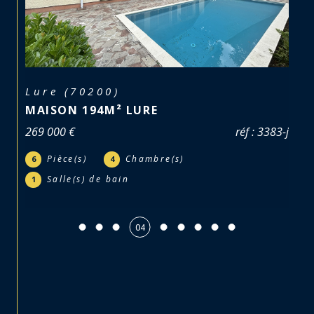
Lure (70200)
MAISON 194M² LURE
269 000 €
réf : 3383-j
Pièce(s)
Chambre(s)
6
4
Salle(s) de bain
1
04