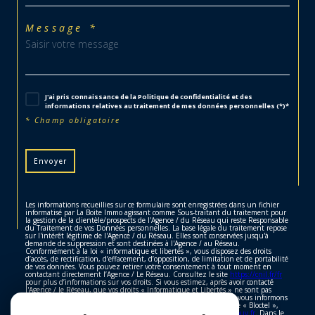
Message *
J'ai pris connaissance de la Politique de confidentialité et des
informations relatives au traitement de mes données personnelles (*)*
* Champ obligatoire
Envoyer
Les informations recueillies sur ce formulaire sont enregistrées dans un fichier
informatisé par La Boite Immo agissant comme Sous-traitant du traitement pour
la gestion de la clientèle/prospects de l'Agence / du Réseau qui reste Responsable
du Traitement de vos Données personnelles. La base légale du traitement repose
sur l'intérêt légitime de l'Agence / du Réseau. Elles sont conservées jusqu'à
demande de suppression et sont destinées à l'Agence / au Réseau.
Conformément à la loi « informatique et libertés », vous disposez des droits
d’accès, de rectification, d’effacement, d’opposition, de limitation et de portabilité
de vos données. Vous pouvez retirer votre consentement à tout moment en
contactant directement l’Agence / Le Réseau. Consultez le site
https://cnil.fr/fr
pour plus d’informations sur vos droits. Si vous estimez, après avoir contacté
l'Agence / le Réseau, que vos droits « Informatique et Libertés » ne sont pas
respectés, vous pouvez adresser une réclamation à la CNIL. Nous vous informons
de l’existence de la liste d'opposition au démarchage téléphonique « Bloctel »,
sur laquelle vous pouvez vous inscrire ici :
https://www.bloctel.gouv.fr
. Dans le