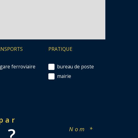
Cha
ANSPORTS
PRATIQUE
gare ferroviaire
bureau de poste
Fen
mairie
dou
 par
Vol
 ?
Nom *