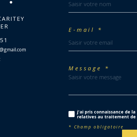
CARITEY
Cum
IER
E-mail *
l’e
 51
r@gmail.com
t
Message *
VMC
Ass
j'ai pris connaissance de la
relatives au traitement de
* Champ obligatoire