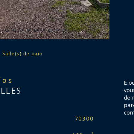
Salle(s) de bain
fos
Elo
ELLES
vou
de 
par
com
Caractér
70300
No