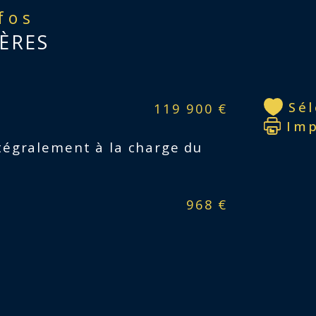
ent
nfos
bur
ÈRES
bal
Sé
119 900 €
Im
Ann
tégralement à la charge du
968 €
Ses