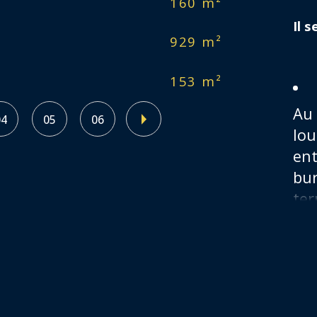
160 m²
No
Il 
929 m²
No
153 m²
As
Au 
04
05
06
lou
ent
bur
ter
À l
loc