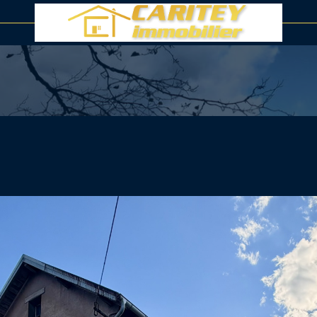
voir les
2
annonces
uer
Estimer
LOCALISATION
1
BUDGET
nnée
immo pro
veur