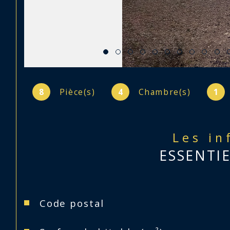
8
Pièce(s)
4
Chambre(s)
1
Les in
ESSENTI
Caractéristiques
Valeurs
Code postal