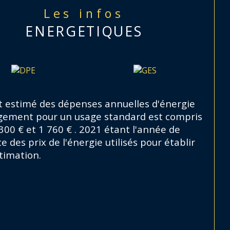
Les infos
son de 1947 composée de 2 
ENERGETIQUES
gements
partement RDC rénové
 estimé des dépenses annuelles d'énergie
ogement pour un usage standard est compris
300 € et 1 760 € . 2021 étant l'année de
e des prix de l'énergie utilisés pour établir
timation.
artement à l’étage à rénover
ture en bon état