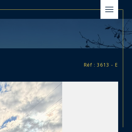
filtrer
Réinitialiser les filtres
Réf : 3613 - E