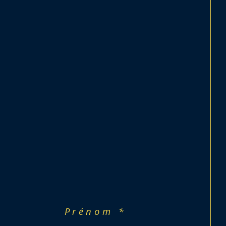
uffage électrique
êtres PVC double vitrage et bois 
ble vitrage
ets roulants manuels
Prénom *