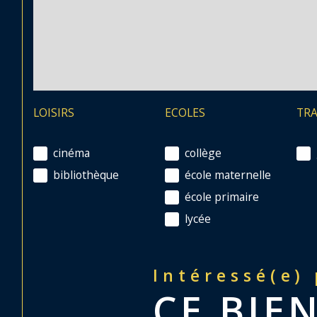
LOISIRS
ECOLES
TR
cinéma
collège
bibliothèque
école maternelle
école primaire
lycée
Intéressé(e)
CE BIEN