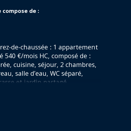
mbre de pièces
se compose de :
mbre de niveaux
censeur
rez-de-chaussée : 1 appartement 
é 540 €/mois HC, composé de : 
rée, cuisine, séjour, 2 chambres, 
eau, salle d’eau, WC séparé, 
rasse et jardin partagé.
’étage : 1 appartement libre de 
ation, à rénover, composé de : 