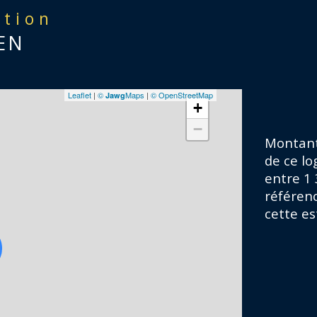
ation
Mai
EN
lo
Leaflet
|
©
Maps
|
© OpenStreetMap
Jawg
+
−
Ap
Montant
de ce l
entre 1 
référenc
cette es
App
Toi