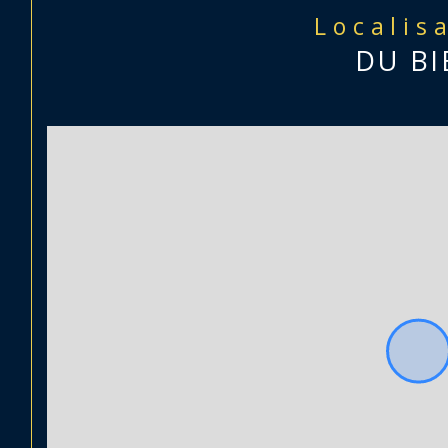
Localis
DU BI