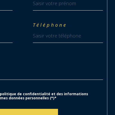
ulus électrique individuel pour 
Téléphone
au chaude
 simple flux
ainissement par micro-station
 politique de confidentialité et des informations
 mes données personnelles (*)*