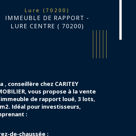
Lure (70200)
IMMEUBLE DE RAPPORT -
LURE CENTRE ( 70200)
ia , conseillère chez CARITEY 
OBILIER, vous propose à la vente 
 immeuble de rapport loué, 3 lots, 
m2. Idéal pour investisseurs, 
istiques
Valeurs
de de chauffage
prenant :
pe de chauffage
rez-de-chaussée :