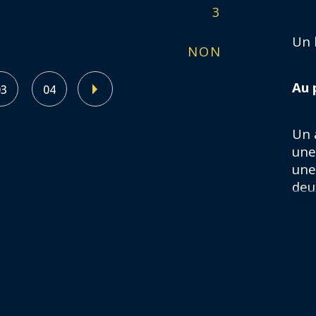
3
Fo
Un 
NON
In
Au 
03
04
Un 
une
une
deu
Actu
loca
Au 