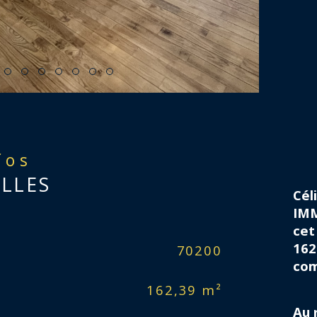
fos
ELLES
Cél
IMM
cet
162
Caractér
70200
Mo
com
162,39 m²
Ty
Au 