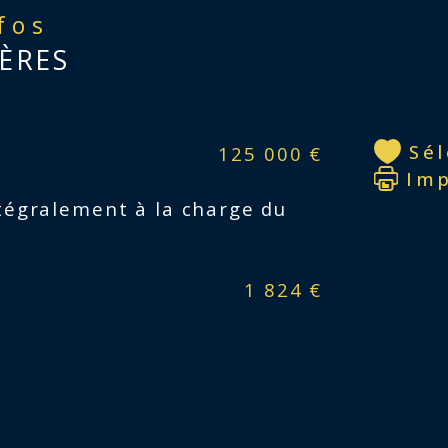
nfos
Un 
ÈRES
com
une
ain
Sé
125 000 €
Actu
Im
loca
tégralement à la charge du
Ato
1 824 €
Cav
Terr
l’i