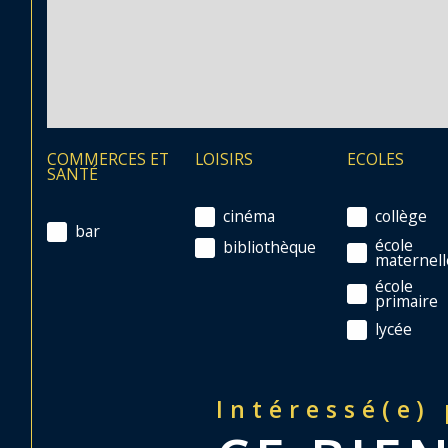
COMMERCES ET
LOISIRS
ECOLES
SANTÉ
cinéma
collège
bar
école
bibliothèque
maternell
école
primaire
lycée
Intéressé(e)