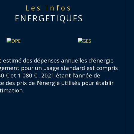
Les infos
e foncière :
 1 824 €
ENERGETIQUES
dement locatif brut
 : 9.2 %
tion locative possible par nos soins !
 estimé des dépenses annuelles d'énergie
ogement pour un usage standard est compris
r tout renseignement, contactez-
0 € et 1 080 € . 2021 étant l'année de
s dès maintenant !
e des prix de l'énergie utilisés pour établir
timation.
informations sur les risques auxquels ce bien 
exposé sont disponibles sur le site 
Géorisques