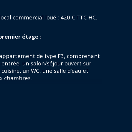
rmat de chauffage
local commercial loué : 420 € TTC HC.
terphone
premier étage :
appartement de type F3, comprenant 
 entrée, un salon/séjour ouvert sur 
 cuisine, un WC, une salle d’eau et 
x chambres.
ellement loué 500 € + 40 € de charges 
tives. 
deuxième étage :