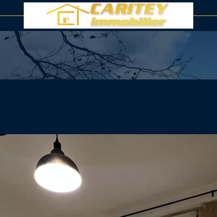
voir les
9
annonces
uer
Estimer
LOCALISATION
1
BUDGET
nnée
immo pro