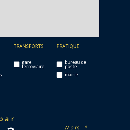
TRANSPORTS
PRATIQUE
gare
bureau de
ferroviaire
poste
mairie
e
 par
Nom *