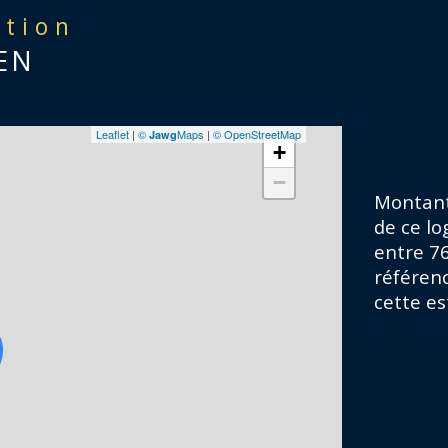
ation
Tax
EN
Ren
Leaflet
|
©
Maps
|
© OpenStreetMap
Jawg
+
Ges
−
Montant
de ce l
Pou
entre 76
nou
référenc
cette es
Les 
est 