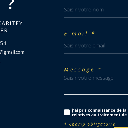
 ?
CARITEY
IER
E-mail *
 51
r@gmail.com
t
Message *
j'ai pris connaissance de la
relatives au traitement de
* Champ obligatoire