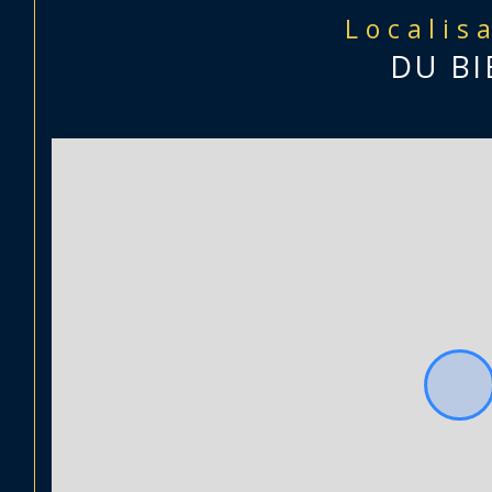
Localis
DU BI