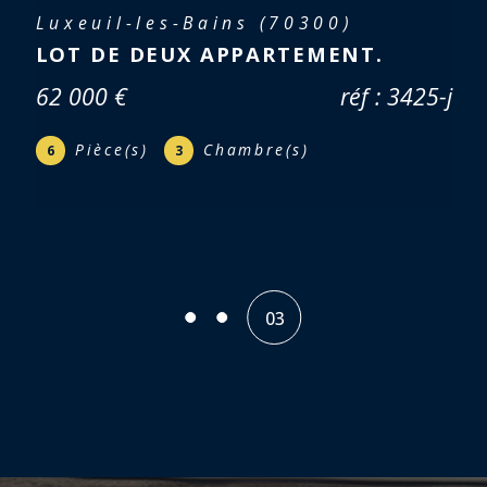
00)
Magny-Vernois (70200)
UXEUIL LES
TERRAIN À BÂTIR 430 M2
35 000 €
réf : 3414-c
01