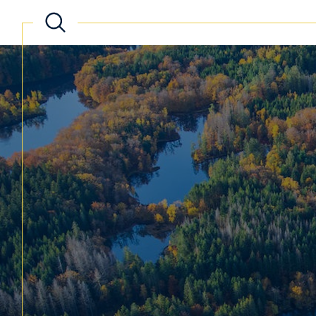
Acheter
Lo
de l'ancien
TYPE DE BIEN
de l'ancien
à l'a
de l'