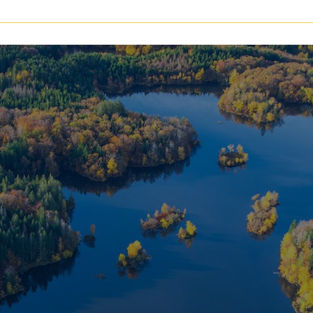
voir les
147
annonces
uer
Estimer
BUDGET
nnée
immo pro