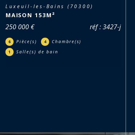
Luxeuil-les-Bains (70300
LOT DE DEUX APPARTEME
réf : 3418
62 000 €
r
Pièce(s)
Chambre(s)
6
3