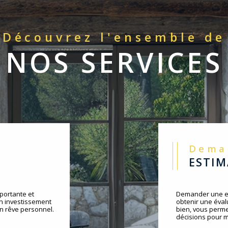
Découvrez l'ensemble de
NOS SERVICES
Dem
ESTI
portante et
Demander une es
un investissement
obtenir une évalu
un rêve personnel.
bien, vous perme
décisions pour m