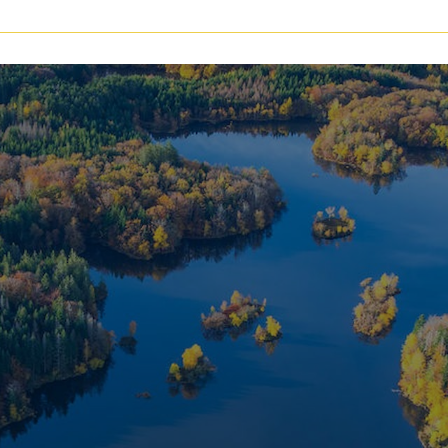
voir les
147
annonces
uer
Estimer
BUDGET
nnée
immo pro