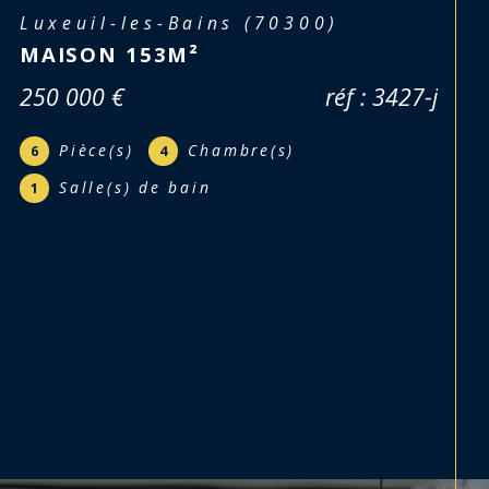
Ternuay-Melay-et-Saint-Hilaire
(70270)
FERME 133M² - TERNUAY MELAY
(70270)
réf : 3357-c
Pièce(s)
Chambre(s)
5
3