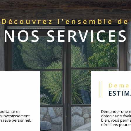
Découvrez l'ensemble de
NOS SERVICES
Dem
ESTI
portante et
Demander une es
un investissement
obtenir une évalu
un rêve personnel.
bien, vous perme
décisions pour m