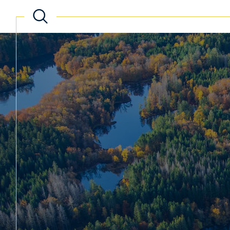
Acheter
Lo
de l'ancien
TYPE DE BIEN
de l'ancien
à l'a
de l'