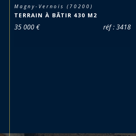
Lure (70200)
LURE – EN PLEIN CŒUR DE VILLE !
76 000 €
réf : 3668-v
Pièce(s)
Chambre(s)
3
1