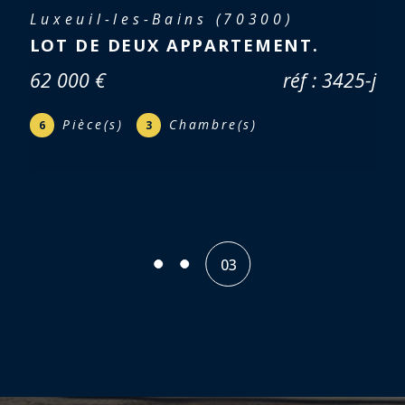
Mélisey (70270)
APPARTEMENT F5 AVEC JARDIN
66 950 €
réf : 3365
Pièce(s)
Chambre(s)
5
4
01