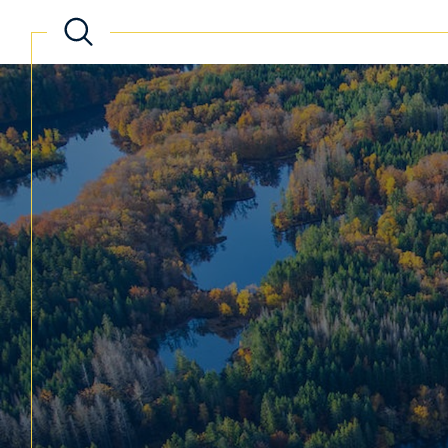
Acheter
Lo
de l'ancien
TYPE DE BIEN
de l'ancien
à l'a
de l'