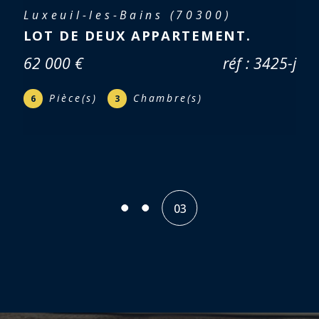
Mélisey (70270)
APPARTEMENT F5 AVEC JARDIN
66 950 €
réf : 3365
Pièce(s)
Chambre(s)
5
4
01