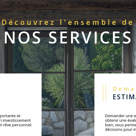
Découvrez l'ensemble de
NOS SERVICES
Dem
ESTI
portante et
Demander une es
un investissement
obtenir une évalu
un rêve personnel.
bien, vous perme
décisions pour m