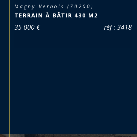
Lure (70200)
LURE – EN PLEIN CŒUR DE VILLE !
76 000 €
réf : 3668-v
Pièce(s)
Chambre(s)
3
1