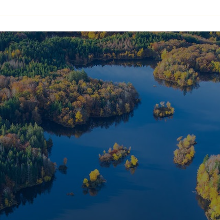
voir les
147
annonces
uer
Estimer
BUDGET
nnée
immo pro