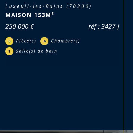
Ternuay-Melay-et-Saint-Hilaire
(70270)
FERME 133M² - TERNUAY MELAY
(70270)
réf : 3357-c
Pièce(s)
Chambre(s)
5
3