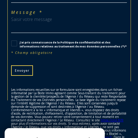
Message *
J'ai pris connaissance de la Politique de confidentialité et des
informations relatives au traitement de mes données personnelles (*)*
* Champ obligatoire
Envoyer
Les informations recueillies sur ce formulaire sont enregistrées dans un fichier
informatisé par La Boite Immo agissant comme Sous-traitant du traitement pour
la gestion de la clientèle/prospects de l'Agence / du Réseau qui reste Responsable
du Traitement de vos Données personnelles. La base légale du traitement repose
sur l'intérêt légitime de l'Agence / du Réseau. Elles sont conservées jusqu'à
demande de suppression et sont destinées à l'Agence / au Réseau.
Conformément à la loi « informatique et libertés », vous disposez des droits
d’accès, de rectification, d’effacement, d’opposition, de limitation et de portabilité
de vos données. Vous pouvez retirer votre consentement à tout moment en
contactant directement l’Agence / Le Réseau. Consultez le site
https://cnil.fr/fr
pour plus d’informations sur vos droits. Si vous estimez, après avoir contacté
l'Agence / le Réseau, que vos droits « Informatique et Libertés » ne sont pas
respectés, vous pouvez adresser une réclamation à la CNIL. Nous vous informons
de l’existence de la liste d'opposition au démarchage téléphonique « Bloctel »,
sur laquelle vous pouvez vous inscrire ici :
https://www.bloctel.gouv.fr
. Dans le