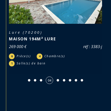
Lure (70200)
MAISON 194M² LURE
269 000 €
réf : 3383-j
Pièce(s)
Chambre(s)
6
4
Salle(s) de bain
1
05