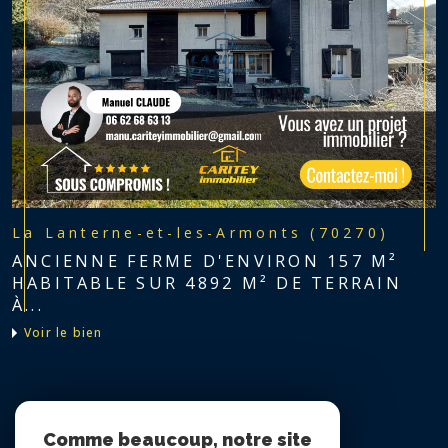
La Lanterne-et-les-Armonts (70270)
ANCIENNE FERME D'ENVIRON 157 M²
HABITABLE SUR 4892 M² DE TERRAIN
À...
voir le bien
Nous suivre sur
Comme beaucoup, notre site