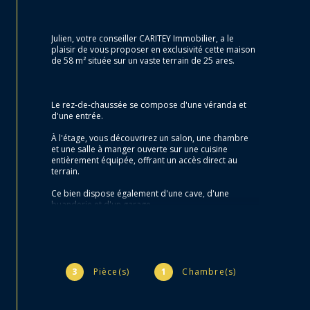
Julien, votre conseiller CARITEY Immobilier, a le 
plaisir de vous proposer en exclusivité cette maison 
de 58 m² située sur un vaste terrain de 25 ares.
Le rez-de-chaussée se compose d'une véranda et 
d'une entrée.
À l'étage, vous découvrirez un salon, une chambre 
et une salle à manger ouverte sur une cuisine 
entièrement équipée, offrant un accès direct au 
terrain.
Ce bien dispose également d'une cave, d'une 
buanderie et d'un garage.
Côté technique, la maison est équipée de fenêtres 
en double vitrage PVC et d'un système 
d'assainissement par fosse septique.
3
Pièce(s)
1
Chambre(s)
Je reste à votre entière disposition pour toute 
information complémentaire ou pour organiser une 