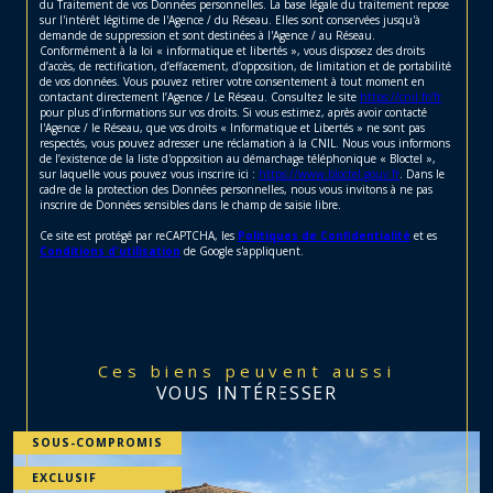
du Traitement de vos Données personnelles. La base légale du traitement repose
sur l'intérêt légitime de l'Agence / du Réseau. Elles sont conservées jusqu'à
demande de suppression et sont destinées à l'Agence / au Réseau.
Conformément à la loi « informatique et libertés », vous disposez des droits
d’accès, de rectification, d’effacement, d’opposition, de limitation et de portabilité
de vos données. Vous pouvez retirer votre consentement à tout moment en
contactant directement l’Agence / Le Réseau. Consultez le site
https://cnil.fr/fr
pour plus d’informations sur vos droits. Si vous estimez, après avoir contacté
l'Agence / le Réseau, que vos droits « Informatique et Libertés » ne sont pas
respectés, vous pouvez adresser une réclamation à la CNIL. Nous vous informons
de l’existence de la liste d'opposition au démarchage téléphonique « Bloctel »,
sur laquelle vous pouvez vous inscrire ici :
https://www.bloctel.gouv.fr
. Dans le
cadre de la protection des Données personnelles, nous vous invitons à ne pas
inscrire de Données sensibles dans le champ de saisie libre.
Ce site est protégé par reCAPTCHA, les
Politiques de Confidentialité
et es
Conditions d'utilisation
de Google s'appliquent.
Ces biens peuvent aussi
VOUS INTÉRESSER
SOUS-COMPROMIS
EXCLUSIF