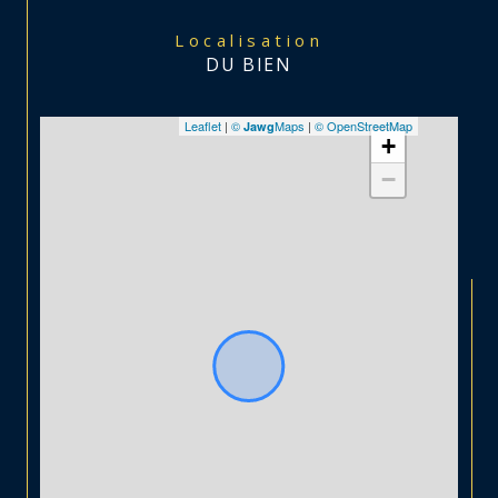
Localisation
DU BIEN
Leaflet
|
©
Maps
|
© OpenStreetMap
Jawg
+
−