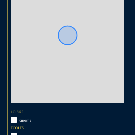
LOISIRS
cinéma
ECOLES