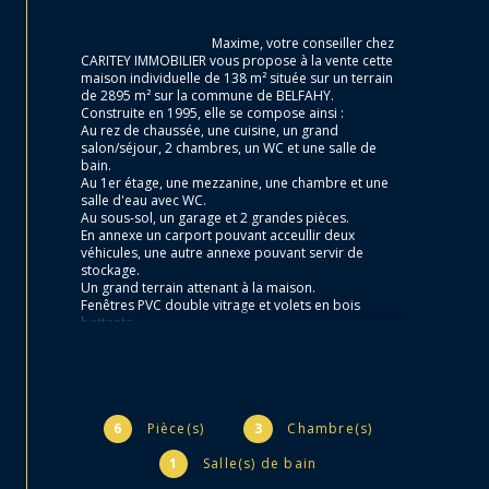
                                        Maxime, votre conseiller chez 
CARITEY IMMOBILIER vous propose à la vente cette 
maison individuelle de 138 m² située sur un terrain 
de 2895 m² sur la commune de BELFAHY.

Construite en 1995, elle se compose ainsi :

Au rez de chaussée, une cuisine, un grand 
salon/séjour, 2 chambres, un WC et une salle de 
bain.

Au 1er étage, une mezzanine, une chambre et une 
salle d'eau avec WC.

Au sous-sol, un garage et 2 grandes pièces.

En annexe un carport pouvant acceullir deux 
véhicules, une autre annexe pouvant servir de 
stockage.

Un grand terrain attenant à la maison.

Fenêtres PVC double vitrage et volets en bois 
battants.

Mode de chauffage: chaudière gaz avec citerne et 
radiateurs électriques.

Eau chaude: chauffe-eau électrique.

Assainissement: fosse septique.

Diagnostics effectués.

Taxe foncière: 348 euros.

6
Pièce(s)
3
Chambre(s)
Visite virtuelle disponible sur notre site.

Maxime, votre conseiller se tient à votre disposition 
1
Salle(s) de bain
pour toutes questions. Réf: 3524-MAX
