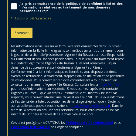
j'ai pris connaissance de la politique de confidentialité et des
informations relatives au traitement de mes données
personnelles (*)*
* Champ obligatoire
Envoyer
Les informations recueillies sur ce formulaire sont enregistrées dans un fichier
informatisé par La Boite Immo agissant comme Sous-traitant du traitement pour
la gestion de la clientèle/prospects de l'Agence / du Réseau qui reste Responsable
du Traitement de vos Données personnelles. La base légale du traitement repose
sur l'intérêt légitime de l'Agence / du Réseau. Elles sont conservées jusqu'à
demande de suppression et sont destinées à l'Agence / au Réseau.
Conformément à la loi « informatique et libertés », vous disposez des droits
d’accès, de rectification, d’effacement, d’opposition, de limitation et de portabilité
de vos données. Vous pouvez retirer votre consentement à tout moment en
contactant directement l’Agence / Le Réseau. Consultez le site
https://cnil.fr/fr
pour plus d’informations sur vos droits. Si vous estimez, après avoir contacté
l'Agence / le Réseau, que vos droits « Informatique et Libertés » ne sont pas
respectés, vous pouvez adresser une réclamation à la CNIL. Nous vous informons
de l’existence de la liste d'opposition au démarchage téléphonique « Bloctel »,
sur laquelle vous pouvez vous inscrire ici :
https://www.bloctel.gouv.fr
. Dans le
cadre de la protection des Données personnelles, nous vous invitons à ne pas
inscrire de Données sensibles dans le champ de saisie libre.
Ce site est protégé par reCAPTCHA, les
Politiques de Confidentialité
et es
Conditions d'utilisation
de Google s'appliquent.