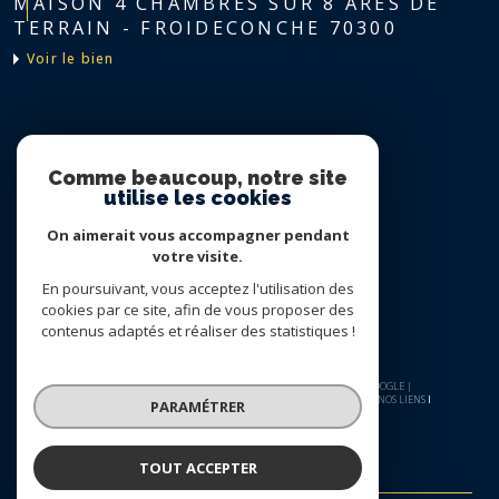
MAISON 4 CHAMBRES SUR 8 ARES DE
TERRAIN - FROIDECONCHE 70300
voir le bien
Nous suivre sur
Comme beaucoup, notre site
utilise les cookies
On aimerait vous accompagner pendant
votre visite.
En poursuivant, vous acceptez l'utilisation des
cookies par ce site, afin de vous proposer des
contenus adaptés et réaliser des statistiques !
© 2026 | TOUS DROITS RÉSERVÉS | TRADUCTION POWERED BY GOOGLE |
NOS HONORAIRES
PLAN DU SITE
MENTIONS LÉGALES
ADMIN
NOS LIENS
PARAMÉTRER
POLITIQUE RGPD
COOKIES
TOUT ACCEPTER