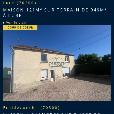
Lure (70200)
MAISON 121M² SUR TERRAIN DE 946M²
À LURE
voir le bien
COUP DE COEUR
Froideconche (70300)