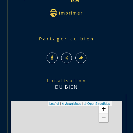
Imprimer
Partager ce bien
Localisation
DU BIEN
Leaflet
|
©
Maps
|
© OpenStreetMap
Jawg
+
−