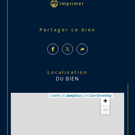
Imprimer
Partager ce bien
Localisation
DU BIEN
Leaflet
|
©
Maps
|
© OpenStreetMap
Jawg
+
−