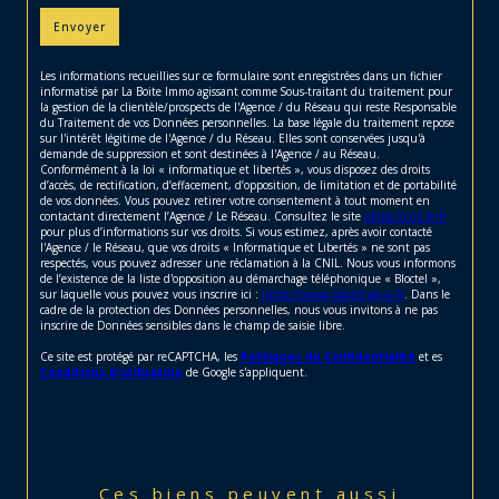
Envoyer
Les informations recueillies sur ce formulaire sont enregistrées dans un fichier
informatisé par La Boite Immo agissant comme Sous-traitant du traitement pour
la gestion de la clientèle/prospects de l'Agence / du Réseau qui reste Responsable
du Traitement de vos Données personnelles. La base légale du traitement repose
sur l'intérêt légitime de l'Agence / du Réseau. Elles sont conservées jusqu'à
demande de suppression et sont destinées à l'Agence / au Réseau.
Conformément à la loi « informatique et libertés », vous disposez des droits
d’accès, de rectification, d’effacement, d’opposition, de limitation et de portabilité
de vos données. Vous pouvez retirer votre consentement à tout moment en
contactant directement l’Agence / Le Réseau. Consultez le site
https://cnil.fr/fr
pour plus d’informations sur vos droits. Si vous estimez, après avoir contacté
l'Agence / le Réseau, que vos droits « Informatique et Libertés » ne sont pas
respectés, vous pouvez adresser une réclamation à la CNIL. Nous vous informons
de l’existence de la liste d'opposition au démarchage téléphonique « Bloctel »,
sur laquelle vous pouvez vous inscrire ici :
https://www.bloctel.gouv.fr
. Dans le
cadre de la protection des Données personnelles, nous vous invitons à ne pas
inscrire de Données sensibles dans le champ de saisie libre.
Ce site est protégé par reCAPTCHA, les
Politiques de Confidentialité
et es
Conditions d'utilisation
de Google s'appliquent.
Ces biens peuvent aussi