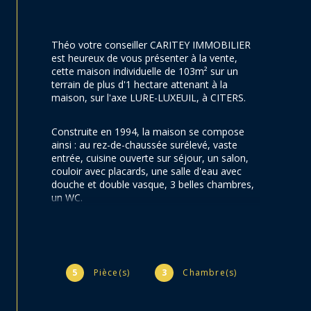
Théo votre conseiller CARITEY IMMOBILIER 
est heureux de vous présenter à la vente, 
cette maison individuelle de 103m² sur un 
terrain de plus d'1 hectare attenant à la 
maison, sur l'axe LURE-LUXEUIL, à CITERS.
Construite en 1994, la maison se compose 
ainsi : au rez-de-chaussée surélevé, vaste 
entrée, cuisine ouverte sur séjour, un salon, 
couloir avec placards, une salle d'eau avec 
douche et double vasque, 3 belles chambres, 
un WC.
En annexe, combles aménageables. 
Au sous-sol, très grand garage pouvant 
5
Pièce(s)
3
Chambre(s)
recevoir deux véhicules, chaufferie, une 
pièce, buanderie, cave, une douche.