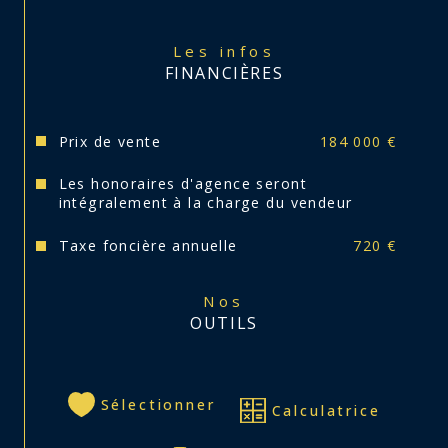
Visite virtuelle disponible sur notre site 
internet.
Les infos
FINANCIÈRES
Théo se tient à votre disposition.
Prix de vente
184 000 €
Les honoraires d'agence seront
intégralement à la charge du vendeur
Taxe foncière annuelle
720 €
Nos
OUTILS
Sélectionner
Calculatrice