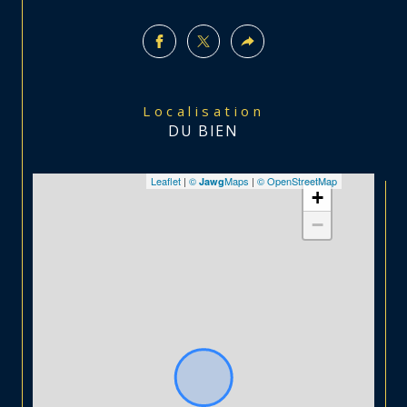
Localisation
DU BIEN
Leaflet
|
©
Maps
|
© OpenStreetMap
Jawg
+
−