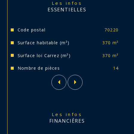
Les infos
Ses atouts :
ESSENTIELLES
Emplacement central, proche de 
Caractéristiques
Valeurs
Code postal
70220
toutes commodités
Surface habitable (m²)
370 m²
Double vitrage PVC
Surface loi Carrez (m²)
370 m²
Style Haussmannien préservé
Nombre de pièces
14
Taxe foncière : 970€/an
Idéal pour investisseur souhaitant créer 
plusieurs logements et commerces.
Les infos
FINANCIÈRES
Pour toute demande d'information et/ou 
visite, contactez Elodie de l’agence CARITEY 
Immobilier.