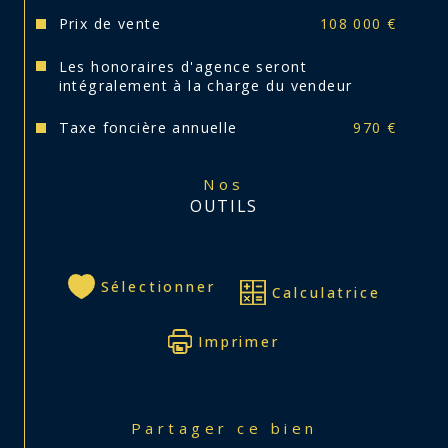
Prix de vente
108 000 €
Réf 3496 - E
Les honoraires d'agence seront
Les informations sur les risques auxquels ce bien 
intégralement à la charge du vendeur
est exposé sont disponibles sur le site 
Géorisques
Taxe foncière annuelle
970 €
Nos
OUTILS
Sélectionner
Calculatrice
Imprimer
Partager ce bien