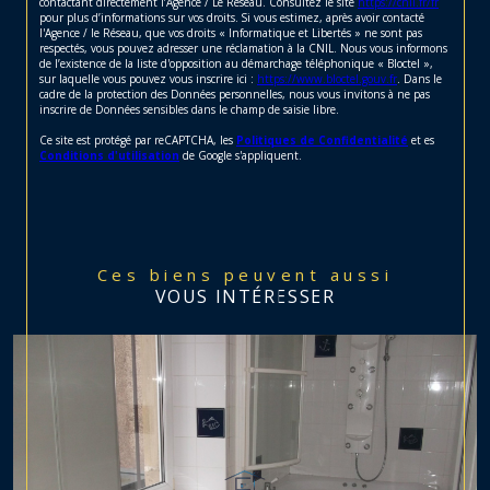
contactant directement l’Agence / Le Réseau. Consultez le site
https://cnil.fr/fr
pour plus d’informations sur vos droits. Si vous estimez, après avoir contacté
l'Agence / le Réseau, que vos droits « Informatique et Libertés » ne sont pas
respectés, vous pouvez adresser une réclamation à la CNIL. Nous vous informons
de l’existence de la liste d'opposition au démarchage téléphonique « Bloctel »,
sur laquelle vous pouvez vous inscrire ici :
https://www.bloctel.gouv.fr
. Dans le
cadre de la protection des Données personnelles, nous vous invitons à ne pas
inscrire de Données sensibles dans le champ de saisie libre.
Ce site est protégé par reCAPTCHA, les
Politiques de Confidentialité
et es
Conditions d'utilisation
de Google s'appliquent.
Ces biens peuvent aussi
VOUS INTÉRESSER