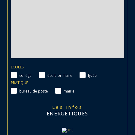
ECOLES
collège
école primaire
lycée
PRATIQUE
bureau de poste
mairie
Les infos
ENERGETIQUES