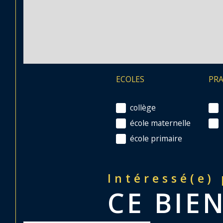
ECOLES
PR
collège
école maternelle
école primaire
Intéressé(e)
CE BIEN