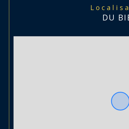
Localis
DU BI