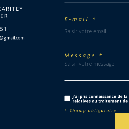
CARITEY
IER
E-mail *
 51
r@gmail.com
t
Message *
j'ai pris connaissance de la
relatives au traitement de
* Champ obligatoire