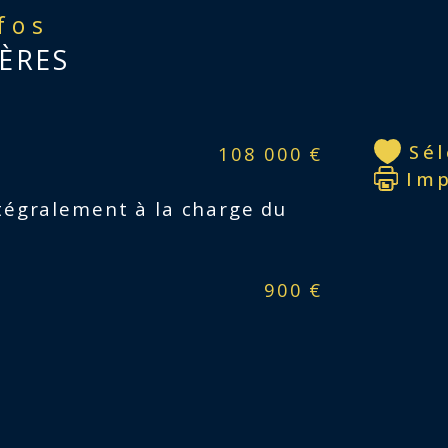
nfos
ÈRES
Sé
108 000 €
Im
tégralement à la charge du
900 €