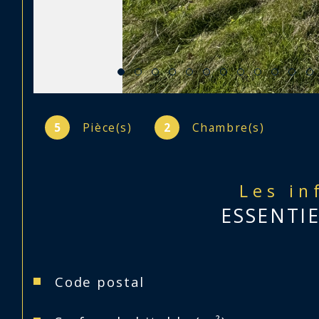
5
Pièce(s)
2
Chambre(s)
Les in
ESSENTI
Caractéristiques
Valeurs
Code postal