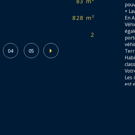
83 m²
No
pouv
+ La
828 m²
Nb 
En A
Véhi
égal
2
Mo
port
véhic
Terr
04
05
Habi
class
Votre
Les 
est 