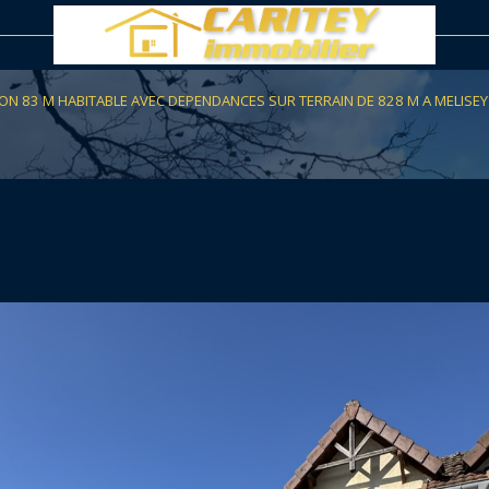
voir les
1
annonces
ON 83 M HABITABLE AVEC DEPENDANCES SUR TERRAIN DE 828 M A MELISEY
uer
Estimer
LOCALISATION
1
BUDGET
nnée
immo pro
5 Pièces