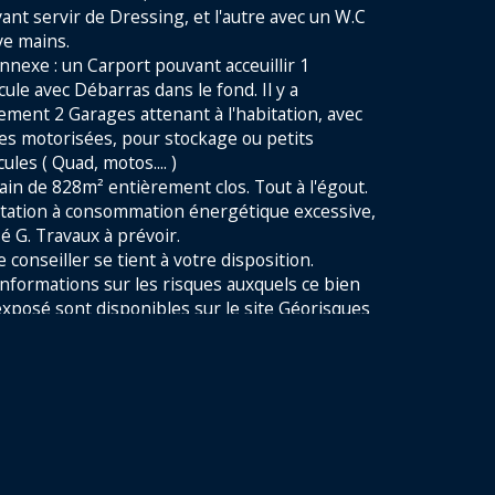
mbre de niveaux
ant servir de Dressing, et l'autre avec un W.C 
ve mains.

de salle d'eau
nnexe : un Carport pouvant acceuillir 1 
cule avec Débarras dans le fond. Il y a 
ement 2 Garages attenant à l'habitation, avec 
de de chauffage
es motorisées, pour stockage ou petits 
ules ( Quad, motos.... )

ain de 828m² entièrement clos. Tout à l'égout.

tation à consommation énergétique excessive, 
é G. Travaux à prévoir.

 conseiller se tient à votre disposition. 
informations sur les risques auxquels ce bien 
exposé sont disponibles sur le site 
Géorisques