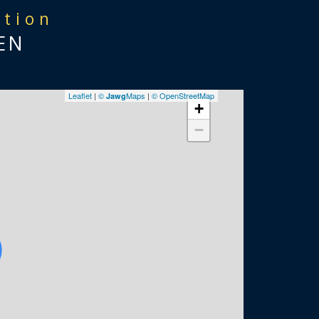
ation
EN
Leaflet
|
©
Maps
|
© OpenStreetMap
Jawg
+
−