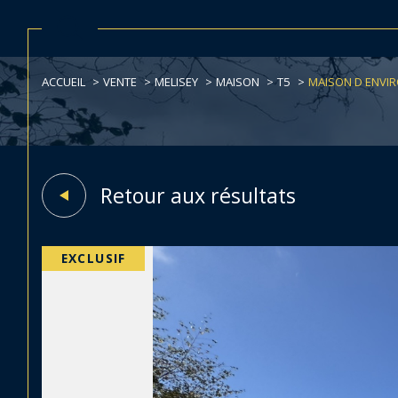
ACCUEIL
VENTE
MELISEY
MAISON
T5
MAISON D ENVIR
Acheter
Lo
de l'ancien
TYPE DE BIEN
1
de l'ancien
à l'a
de l'
Retour aux résultats
Maison
70270 - Mélisey
EXCLUSIF