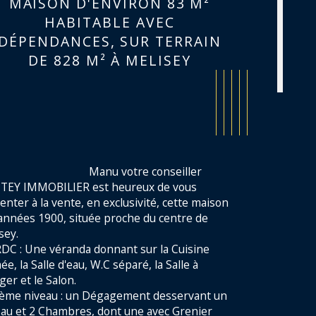
MAISON D'ENVIRON 83 M²
HABITABLE AVEC
DÉPENDANCES, SUR TERRAIN
DE 828 M² À MELISEY
                           Manu votre conseiller 
TEY IMMOBILIER est heureux de vous 
enter à la vente, en exclusivité, cette maison 
années 1900, située proche du centre de 
ey.

DC : Une véranda donnant sur la Cuisine 
e, la Salle d'eau, W.C séparé, la Salle à 
istiques
Valeurs
mbre de pièces
er et le Salon.

ème niveau : un Dégagement desservant un 
au et 2 Chambres, dont une avec Grenier 