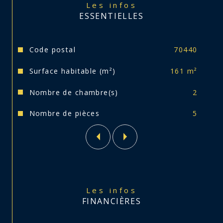
chaussée, chaudière fuel, fenêtres simple 
Les infos
vitrage en haut.
ESSENTIELLES
Tuiles ciments, tout à l'égout. Maison à 
rafraîchir.
Caractéristiques
Valeurs
Code postal
70440
Votre conseiller se tient à votre disposition.
Surface habitable (m²)
161 m²
Nombre de chambre(s)
2
Nombre de pièces
5
Les infos
FINANCIÈRES