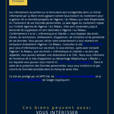
Envoyer
Les informations recueillies sur ce formulaire sont enregistrées dans un fichier
informatisé par La Boite Immo agissant comme Sous-traitant du traitement pour
la gestion de la clientèle/prospects de l'Agence / du Réseau qui reste Responsable
du Traitement de vos Données personnelles. La base légale du traitement repose
sur l'intérêt légitime de l'Agence / du Réseau. Elles sont conservées jusqu'à
demande de suppression et sont destinées à l'Agence / au Réseau.
Conformément à la loi « informatique et libertés », vous disposez des droits
d’accès, de rectification, d’effacement, d’opposition, de limitation et de portabilité
de vos données. Vous pouvez retirer votre consentement à tout moment en
contactant directement l’Agence / Le Réseau. Consultez le site
https://cnil.fr/fr
pour plus d’informations sur vos droits. Si vous estimez, après avoir contacté
l'Agence / le Réseau, que vos droits « Informatique et Libertés » ne sont pas
respectés, vous pouvez adresser une réclamation à la CNIL. Nous vous informons
de l’existence de la liste d'opposition au démarchage téléphonique « Bloctel »,
sur laquelle vous pouvez vous inscrire ici :
https://www.bloctel.gouv.fr
. Dans le
cadre de la protection des Données personnelles, nous vous invitons à ne pas
inscrire de Données sensibles dans le champ de saisie libre.
Ce site est protégé par reCAPTCHA, les
Politiques de Confidentialité
et es
Conditions d'utilisation
de Google s'appliquent.
Ces biens peuvent aussi
VOUS INTÉRESSER