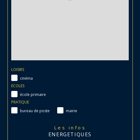
LOISIRS
cinéma
ECOLES
école primaire
PRATIQUE
bureau de poste
mairie
Les infos
ENERGETIQUES