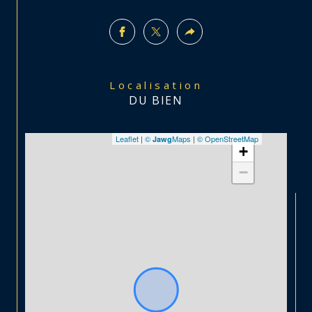
Localisation
DU BIEN
Leaflet
|
©
Maps
|
© OpenStreetMap
Jawg
+
−