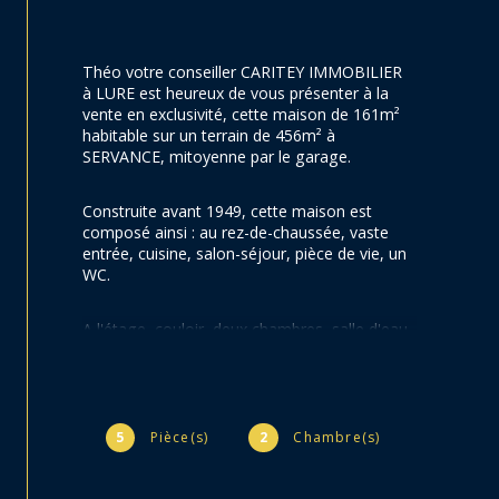
Théo votre conseiller CARITEY IMMOBILIER 
à LURE est heureux de vous présenter à la 
vente en exclusivité, cette maison de 161m² 
habitable sur un terrain de 456m² à 
SERVANCE, mitoyenne par le garage.
Construite avant 1949, cette maison est 
composé ainsi : au rez-de-chaussée, vaste 
entrée, cuisine, salon-séjour, pièce de vie, un 
WC.
A l'étage, couloir, deux chambres, salle d'eau 
avec WC, greniers.
En annexe, garage avec porte motorisée, 
chaufferie, remise bûcher.
5
Pièce(s)
2
Chambre(s)
Fenêtres PVC double vitrage au rez-de-