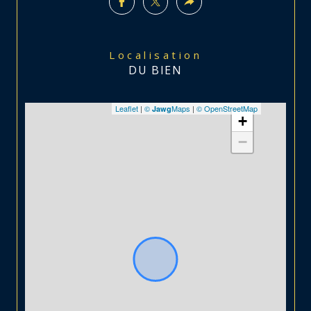
Localisation
DU BIEN
Leaflet
|
©
Maps
|
© OpenStreetMap
Jawg
+
−