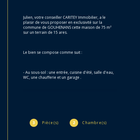
Julien, votre conseiller CARITEY Immobilier, a le 
plaisir de vous proposer en exclusivité sur la 
commune de GOUHENANS cette maison de 75 m² 
sur un terrain de 15 ares.
Le bien se compose comme suit :
- Au sous-sol : une entrée, cuisine d'été, salle d'eau, 
WC, une chaufferie et un garage .
- À l’étage : une cuisine, un salon-salle à manger, 2 
chambres, une salle d’eau et un WC.
La maison est équipée de fenêtres en PVC double 
3
Pièce(s)
2
Chambre(s)
vitrage avec volet electrique.