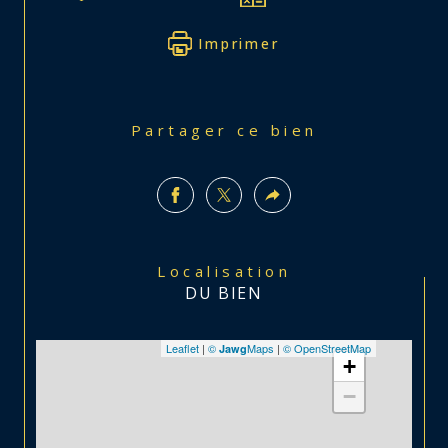
Imprimer
Partager ce bien
Localisation
DU BIEN
Leaflet
|
©
Maps
|
© OpenStreetMap
Jawg
+
−