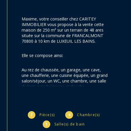
Maxime, votre conseiller chez CARITEY 
IMMOBILIER vous propose à la vente cette 
maison de 250 m² sur un terrain de 48 ares 
située sur la commune de 
FRANCALMONT 
70800 à 10 km de LUXEUIL LES BAINS.
Elle se compose ainsi:
Au rez de chaussée, un garage, une cave, 
une chaufferie, une cuisine équipée, un grand 
salon/séjour, un WC, une chambre, une salle 
de bain avec baignoire et douche.
Au 1er étage, deux chambres, deux bureaux, 
un wc, une pièce qui peut être aménagée en 
salle de bain, un très gros grenier.
7
Pièce(s)
4
Chambre(s)
1
Salle(s) de bain
Au 2ème étage, un grenier.