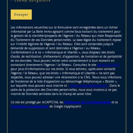
* Champ obligatoire
Envoyer
Les informations recueillies sur ce formulaire sont enregistrées dans un fichier
informatisé par La Boite Immo agissant comme Sous-traitant du traitement pour
la gestion de la clientèle/prospects de l'Agence / du Réseau qui reste Responsable
du Traitement de vos Données personnelles. La base légale du traitement repose
sur l'intérêt légitime de l'Agence / du Réseau. Elles sont conservées jusqu'à
demande de suppression et sont destinées à l'Agence / au Réseau.
Conformément à la loi « informatique et libertés », vous disposez des droits
d’accès, de rectification, d’effacement, d’opposition, de limitation et de portabilité
de vos données. Vous pouvez retirer votre consentement à tout moment en
contactant directement l’Agence / Le Réseau. Consultez le site
https://cnil.fr/fr
pour plus d’informations sur vos droits. Si vous estimez, après avoir contacté
l'Agence / le Réseau, que vos droits « Informatique et Libertés » ne sont pas
respectés, vous pouvez adresser une réclamation à la CNIL. Nous vous informons
de l’existence de la liste d'opposition au démarchage téléphonique « Bloctel »,
sur laquelle vous pouvez vous inscrire ici :
https://www.bloctel.gouv.fr
. Dans le
cadre de la protection des Données personnelles, nous vous invitons à ne pas
inscrire de Données sensibles dans le champ de saisie libre.
Ce site est protégé par reCAPTCHA, les
Politiques de Confidentialité
et es
Conditions d'utilisation
de Google s'appliquent.