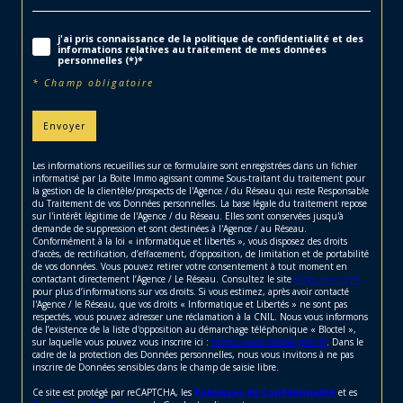
j'ai pris connaissance de la politique de confidentialité et des
informations relatives au traitement de mes données
personnelles (*)*
* Champ obligatoire
Envoyer
Les informations recueillies sur ce formulaire sont enregistrées dans un fichier
informatisé par La Boite Immo agissant comme Sous-traitant du traitement pour
la gestion de la clientèle/prospects de l'Agence / du Réseau qui reste Responsable
du Traitement de vos Données personnelles. La base légale du traitement repose
sur l'intérêt légitime de l'Agence / du Réseau. Elles sont conservées jusqu'à
demande de suppression et sont destinées à l'Agence / au Réseau.
Conformément à la loi « informatique et libertés », vous disposez des droits
d’accès, de rectification, d’effacement, d’opposition, de limitation et de portabilité
de vos données. Vous pouvez retirer votre consentement à tout moment en
contactant directement l’Agence / Le Réseau. Consultez le site
https://cnil.fr/fr
pour plus d’informations sur vos droits. Si vous estimez, après avoir contacté
l'Agence / le Réseau, que vos droits « Informatique et Libertés » ne sont pas
respectés, vous pouvez adresser une réclamation à la CNIL. Nous vous informons
de l’existence de la liste d'opposition au démarchage téléphonique « Bloctel »,
sur laquelle vous pouvez vous inscrire ici :
https://www.bloctel.gouv.fr
. Dans le
cadre de la protection des Données personnelles, nous vous invitons à ne pas
inscrire de Données sensibles dans le champ de saisie libre.
Ce site est protégé par reCAPTCHA, les
Politiques de Confidentialité
et es