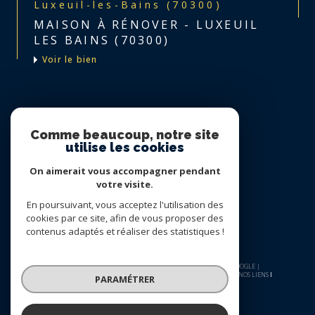
Luxeuil-les-Bains (70300)
MAISON À RÉNOVER - LUXEUIL
LES BAINS (70300)
voir le bien
Nous suivre sur
Comme beaucoup, notre site
utilise les cookies
On aimerait vous accompagner pendant
votre visite.
En poursuivant, vous acceptez l'utilisation des
cookies par ce site, afin de vous proposer des
contenus adaptés et réaliser des statistiques !
© 2026 | TOUS DROITS RÉSERVÉS | TRADUCTION POWERED BY GOOGLE |
NOS HONORAIRES
PLAN DU SITE
MENTIONS LÉGALES
ADMIN
NOS LIENS
PARAMÉTRER
POLITIQUE RGPD
COOKIES