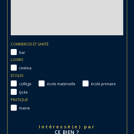
COMMERCES ET SANTÉ
bar
LOISIRS
cinéma
ECOLES
collège
école maternelle
école primaire
lycée
PRATIQUE
mairie
Intéressé(e) par
CE BIEN ?