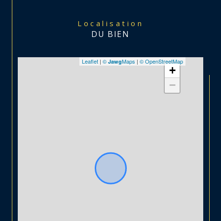
Localisation
DU BIEN
Leaflet
|
©
Maps
|
© OpenStreetMap
Jawg
+
−