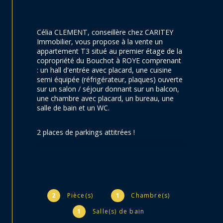
Célia CLEMENT, conseillère chez CARITEY 
Immobilier, vous propose à la vente un 
appartement T3 situé au premier étage de la 
copropriété du Bouchot à ROYE comprenant 
: un hall d'entrée avec placard, une cuisine 
semi équipée (réfrigérateur, plaques) ouverte 
sur un salon / séjour donnant sur un balcon, 
une chambre avec placard, un bureau, une 
salle de bain et un WC.
2 places de parkings attitrées !
Chauffage individuel radiateurs électriques.
Loué actuellement avec un loyer mensuel de 
453.06 € + 90 € de charges comprenant l'eau 
2
Pièce(s)
1
Chambre(s)
froide, l'entretien des espaces verts et des 
communs et les ordures ménagères.
1
Salle(s) de bain