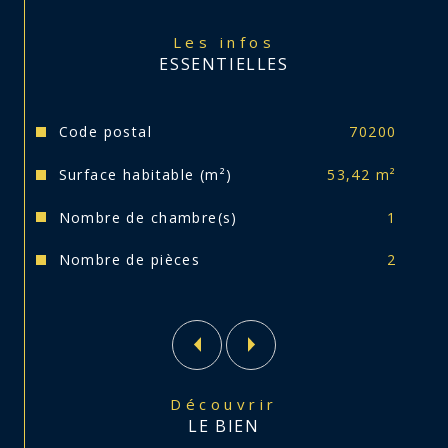
La quote part appartenant aux lots 
(appartement + parking x2) est d'environ 
Les infos
1600 € par an.
ESSENTIELLES
Taxe foncière de 375 €.
Caractéristiques
Valeurs
Code postal
70200
Retrouvez la visite virtuelle de ce bien 
Surface habitable (m²)
53,42 m²
directement sur notre site internet.
Nombre de chambre(s)
1
Nombre de pièces
2
Découvrir
LE BIEN