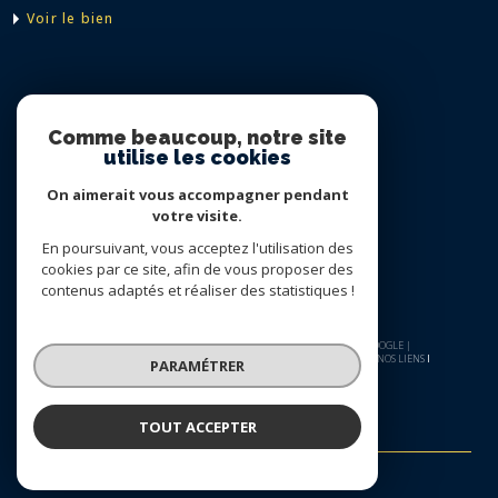
voir le bien
Nous suivre sur
Comme beaucoup, notre site
utilise les cookies
On aimerait vous accompagner pendant
votre visite.
En poursuivant, vous acceptez l'utilisation des
cookies par ce site, afin de vous proposer des
contenus adaptés et réaliser des statistiques !
© 2026 | TOUS DROITS RÉSERVÉS | TRADUCTION POWERED BY GOOGLE |
NOS HONORAIRES
PLAN DU SITE
MENTIONS LÉGALES
ADMIN
NOS LIENS
PARAMÉTRER
POLITIQUE RGPD
COOKIES
TOUT ACCEPTER