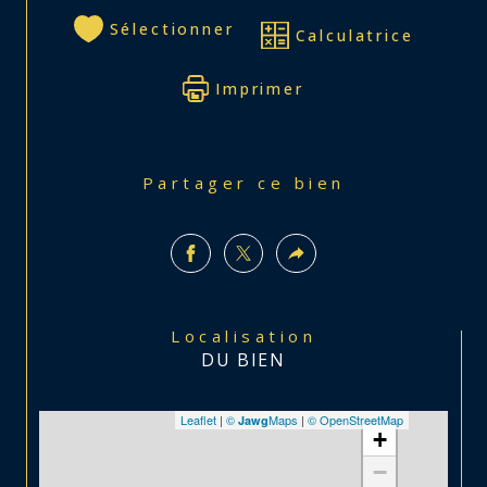
Sélectionner
Calculatrice
Imprimer
Partager ce bien
Localisation
DU BIEN
Leaflet
|
©
Maps
|
© OpenStreetMap
Jawg
+
−