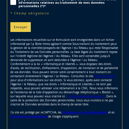
informations relatives au traitement de mes données
personnelles (*)*
* Champ obligatoire
Envoyer
Les informations recueillies sur ce formulaire sont enregistrées dans un fichier
informatisé par La Boite Immo agissant comme Sous-traitant du traitement pour
la gestion de la clientèle/prospects de l'Agence / du Réseau qui reste Responsable
du Traitement de vos Données personnelles. La base légale du traitement repose
sur l'intérêt légitime de l'Agence / du Réseau. Elles sont conservées jusqu'à
demande de suppression et sont destinées à l'Agence / au Réseau.
Conformément à la loi « informatique et libertés », vous disposez des droits
d’accès, de rectification, d’effacement, d’opposition, de limitation et de portabilité
de vos données. Vous pouvez retirer votre consentement à tout moment en
contactant directement l’Agence / Le Réseau. Consultez le site
https://cnil.fr/fr
pour plus d’informations sur vos droits. Si vous estimez, après avoir contacté
l'Agence / le Réseau, que vos droits « Informatique et Libertés » ne sont pas
respectés, vous pouvez adresser une réclamation à la CNIL. Nous vous informons
de l’existence de la liste d'opposition au démarchage téléphonique « Bloctel »,
sur laquelle vous pouvez vous inscrire ici :
https://www.bloctel.gouv.fr
. Dans le
cadre de la protection des Données personnelles, nous vous invitons à ne pas
inscrire de Données sensibles dans le champ de saisie libre.
Ce site est protégé par reCAPTCHA, les
Politiques de Confidentialité
et es
Conditions d'utilisation
de Google s'appliquent.