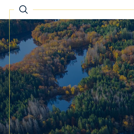
Acheter
Lo
de l'ancien
TYPE DE BIEN
de l'ancien
à l'a
de l'