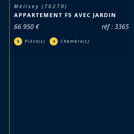
Roye (70200)
MAISON 305M² ROYE
253 000 €
réf : 3396-t
Pièce(s)
Chambre(s)
10
7
Salle(s) de bain
1