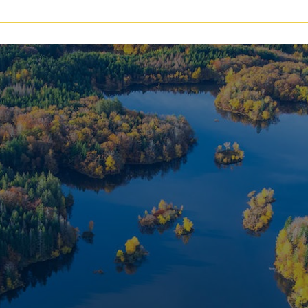
voir les
145
annonces
uer
Estimer
BUDGET
nnée
immo pro