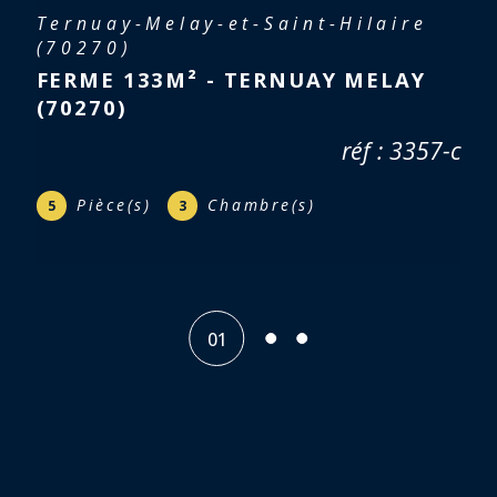
Luxeuil-les-Bains (70300)
MAISON À RÉNOVER - LUXEUIL LES
BAINS (70300)
25 000 €
réf : 3414-c
Pièce(s)
Chambre(s)
3
2
02