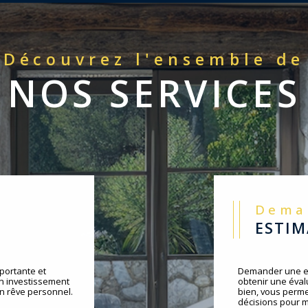
Découvrez l'ensemble de
NOS SERVICES
Dem
ESTI
portante et
Demander une es
un investissement
obtenir une évalu
un rêve personnel.
bien, vous perme
décisions pour m