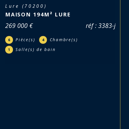
Magny-Vernois (70200)
TERRAIN À BÂTIR 430 M2
35 000 €
réf : 3418