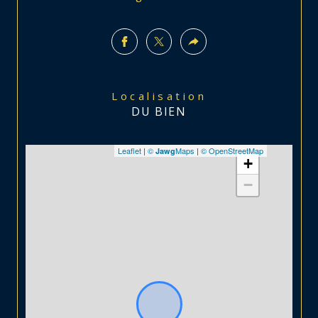
Localisation
DU BIEN
Leaflet
|
©
Maps
|
© OpenStreetMap
Jawg
+
−