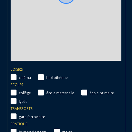
LOISIRS
cinéma
bibliothèque
ECOLES
collège
école maternelle
école primaire
lycée
TRANSPORTS
gare ferroviaire
PRATIQUE