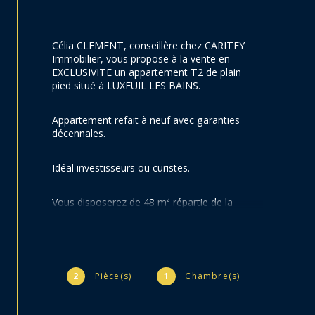
Célia CLEMENT, conseillère chez CARITEY 
Immobilier, vous propose à la vente en 
EXCLUSIVITE un appartement T2 de plain 
pied situé à LUXEUIL LES BAINS.
Appartement refait à neuf avec garanties 
décennales.
Idéal investisseurs ou curistes.
Vous disposerez de 48 m² répartie de la 
manière suivante : cuisine entièrement 
équipée et moderne ouverte sur la pièce à 
vivre, 1 chambre avec dressing, salle d'eau, 
WC séparés, buanderie.
2
Pièce(s)
1
Chambre(s)
Chauffage : radiateurs électrique.