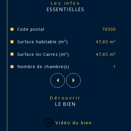
Les infos
Entrée individuelle sans passer par des 
ESSENTIELLES
communs.
Parking commun sécurisé dans la 
Caractéristiques
Valeurs
Code postal
70300
copropriété avec portail électrique.
Surface habitable (m²)
47,85 m²
Très peu de charges de copropriété !! 85 € 
par trimestre.
Surface loi Carrez (m²)
47,85 m²
Taxe foncière : 500 €
Nombre de chambre(s)
1
Visite virtuelle disponible sur notre site 
internet
Découvrir
Contactez Célia pour plus de renseignements 
LE BIEN
!
Vidéo du bien