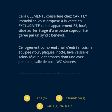
Célia CLEMENT, conseillère chez CARITEY 
Immobilier, vous propose à la vente en 
EXCLUSIVITE ce bel appartement F3, loué, 
situé au 1er étage d'une petite copropriété 
gérée par un syndic bénévol.
Ce logement comprend : hall d'entrée, cuisine 
équipée (four, plaques, hotte, lave vaisselle), 
salon/séjour, 2 chambres dont une avec 
penderie, salle de bain, WC séparés.
Présence d'une cave et d'une place de 
parking.
Garage loué séparément pour 35 €/mois.
3
Pièce(s)
2
Chambre(s)
Appartement sans aucune vacance locative, 
1
Salle(s) de bain
loué actuellement depuis le 1er juillet 2025. 