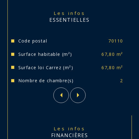
Loyer mensuel de 480 € + 110 € de charges 
(chauffage collectif gaz, électricité des 
communs, entretien des espaces verts, 
Les infos
entretien de la chaudière, ordures 
ESSENTIELLES
ménagères).
Loyers mensuels = 515 €.
Caractéristiques
Valeurs
Code postal
70110
Surface habitable (m²)
67,80 m²
Rendement locatif = 7.3 %
Surface loi Carrez (m²)
67,80 m²
Taxe foncière : 536 €.
Nombre de chambre(s)
2
Contactez-nous pour une visite !
Les infos
FINANCIÈRES