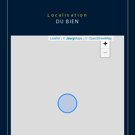
Localisation
DU BIEN
Leaflet
|
©
Maps
|
© OpenStreetMap
Jawg
+
−