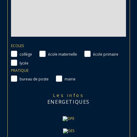
ECOLES
collège
école maternelle
école primaire
lycée
PRATIQUE
bureau de poste
mairie
Les infos
ENERGETIQUES