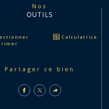
Nos
nd terrain : 
+ de 50 ares de 
OUTILS
rain
lectionner
Calculatrice
primer
placement recherché :
 Le 
teau des 1000 Etangs
Partager ce bien
ure à revoir, assainissement à prévoir.
ous propose également un avant/après travaux 