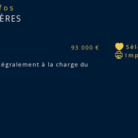
nfos
Gra
ÈRES
ter
Sé
93 000 €
Im
Em
tégralement à la charge du
Pla
Toit
Je v