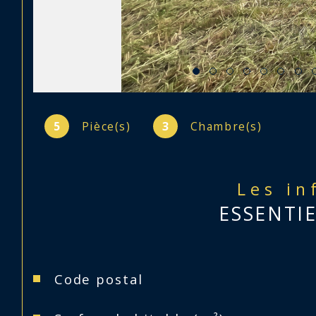
5
Pièce(s)
3
Chambre(s)
Les in
ESSENTI
Caractéristiques
Valeurs
Code postal