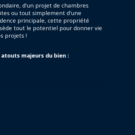
mbre de pièces
ondaire, d'un projet de chambres 
ôtes ou tout simplement d'une 
mbre de niveaux
idence principale, cette propriété 
sède tout le potentiel pour donner vie 
mbre de garage
s projets !
 atouts majeurs du bien :
rme de l'ancien :
 Poutres 
arentes, pierres de taille et gros 
umes à s'approprier.