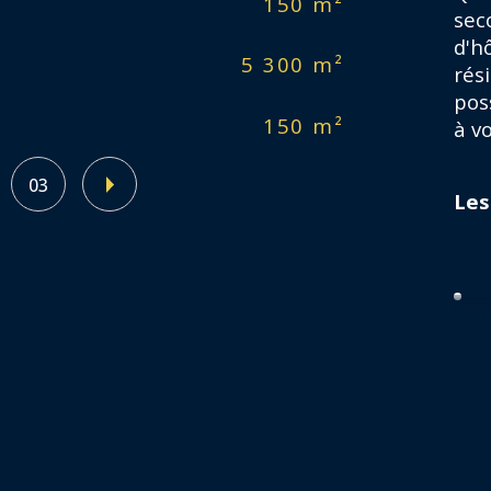
150 m²
No
sec
d'h
5 300 m²
No
rés
pos
150 m²
No
à vo
03
Les
Cha
app
vol