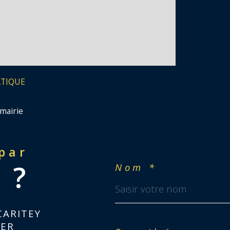
ATIQUE
mairie
 par
 ?
Nom *
CARITEY
IER