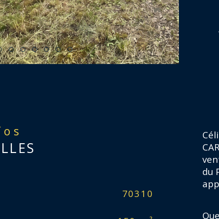
fos
Cél
ELLES
CAR
ven
du 
app
Caractér
70310
No
Que