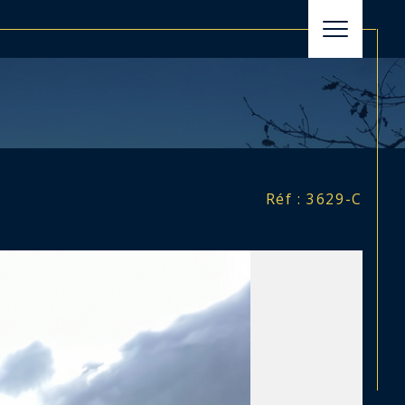
filtrer
Réinitialiser les filtres
Réf : 3629-C