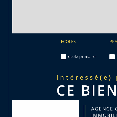
ECOLES
PR
école primaire
Intéressé(e)
CE BIEN
AGENCE 
IMMOBIL