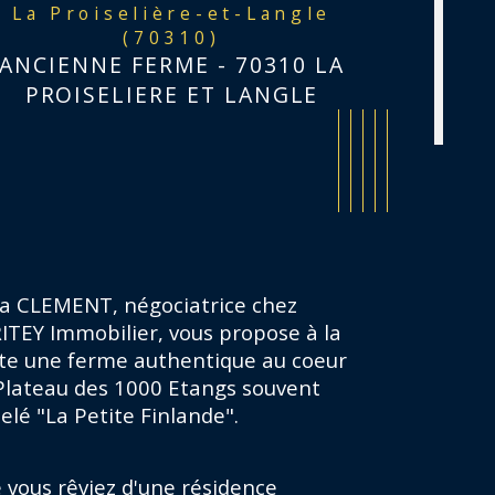
La Proiselière-et-Langle
(70310)
ANCIENNE FERME - 70310 LA
PROISELIERE ET LANGLE
ia CLEMENT, négociatrice chez 
ITEY Immobilier, vous propose à la 
te une ferme authentique au coeur 
Plateau des 1000 Etangs souvent 
elé "La Petite Finlande".
istiques
Valeurs
mbre de chambre(s)
 vous rêviez d'une résidence 