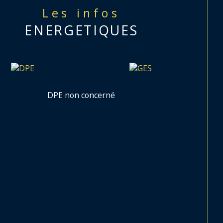
photos afin de vous projeter plus facilement.
Les infos
ENERGETIQUES
r plus de renseignements, contactez 
a !
DPE non concerné