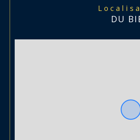
Localis
DU BI