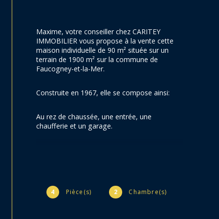
Maxime, votre conseiller chez CARITEY 
IMMOBILIER vous propose à la vente cette 
maison 
individuelle de 90 m² située sur un 
terrain de 1900 m² sur la commune de 
Faucogney-et-la-Mer.
Construite en 1967, elle se compose ainsi:
Au rez de chaussée, une entrée, une 
chaufferie et un garage.
A l'étage, une cuisine équipée, un salon/salle 
à manger, 2 chambres, une salle d'eau et un 
WC.
4
Pièce(s)
2
Chambre(s)
Terrain de 1900 m² attenant à la maison.
Mode de chauffage: Chaudière fioul d'origine 