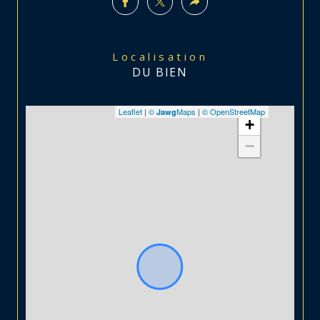
Localisation
DU BIEN
Leaflet
|
©
Maps
|
© OpenStreetMap
Jawg
+
−