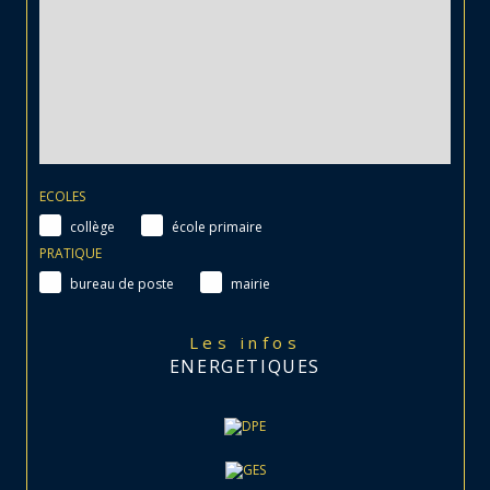
ECOLES
collège
école primaire
PRATIQUE
bureau de poste
mairie
Les infos
ENERGETIQUES