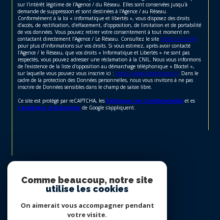
sur l'intérêt légitime de l'Agence / du Réseau. Elles sont conservées jusqu'à
demande de suppression et sont destinées à l'Agence / au Réseau.
Conformément à la loi « informatique et libertés », vous disposez des droits
d’accès, de rectification, d’effacement, d’opposition, de limitation et de portabilité
de vos données. Vous pouvez retirer votre consentement à tout moment en
contactant directement l’Agence / Le Réseau. Consultez le site
https://cnil.fr/fr
pour plus d’informations sur vos droits. Si vous estimez, après avoir contacté
l'Agence / le Réseau, que vos droits « Informatique et Libertés » ne sont pas
respectés, vous pouvez adresser une réclamation à la CNIL. Nous vous informons
de l’existence de la liste d'opposition au démarchage téléphonique « Bloctel »,
sur laquelle vous pouvez vous inscrire ici :
https://www.bloctel.gouv.fr
. Dans le
cadre de la protection des Données personnelles, nous vous invitons à ne pas
inscrire de Données sensibles dans le champ de saisie libre.
Ce site est protégé par reCAPTCHA, les
Politiques de Confidentialité
et es
Conditions d'utilisation
de Google s'appliquent.
Nous suivre sur
Comme beaucoup, notre site
utilise les cookies
On aimerait vous accompagner pendant
votre visite.