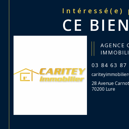
Intéressé(e)
CE BIEN
AGENCE 
IMMOBIL
03 84 63 87
cariteyimmobilie
28 Avenue Carno
70200 Lure