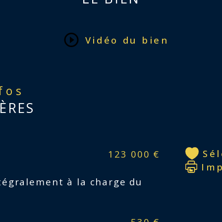
Pet
Vidéo du bien
Int
plac
plo
nfos
ÈRES
Mod
air
Sé
123 000 €
VMC
Im
tégralement à la charge du
Fos
530 €