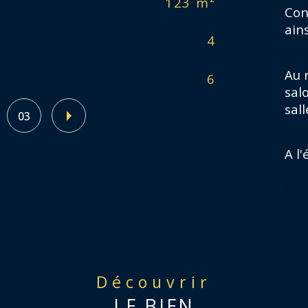
123 m²
Mo
Con
ains
4
Ty
Au 
6
Fo
sal
sal
03
A l
Gre
Au s
Découvrir
Gra
LE BIEN
par