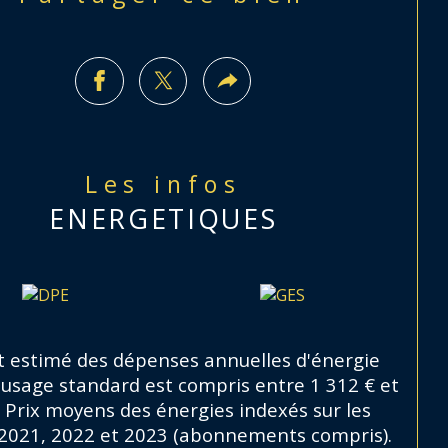
e foncière: 530 euros. Diagnostics 
ctués.
te virtuelle disponible sur notre site. 
 :3495 - M
Les infos
ime, votre conseiller se tient à votre 
ENERGETIQUES
position pour toutes questions.
 estimé des dépenses annuelles d'énergie
 usage standard est compris entre 1 312 € et
. Prix moyens des énergies indexés sur les
2021, 2022 et 2023 (abonnements compris).