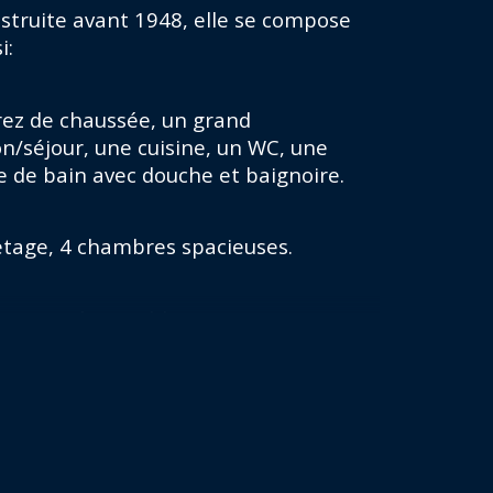
de de chauffage
struite avant 1948, elle se compose 
i:
pe de chauffage
TRAD_TYP
rez de chaussée, un grand 
rmat de chauffage
on/séjour, une cuisine, un WC, une 
le de bain avec douche et baignoire.
'étage, 4 chambres spacieuses.
nier aménageable.
ous sol, 3 caves et une chaufferie.
nd grarage acollé à la maison et 
king 3 places devant la maison.