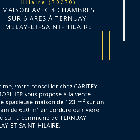
Hilaire (70270)
MAISON AVEC 4 CHAMBRES
SUR 6 ARES À TERNUAY-
MELAY-ET-SAINT-HILAIRE
ime, votre conseiller chez CARITEY 
OBILIER vous propose à la vente 
te spacieuse maison de 123 m² sur un 
rain de 620 m² en bordure de rivière 
ué sur la commune de 
TERNUAY-
istiques
Valeurs
mbre de niveaux
AY-ET-SAINT-HILAIRE.