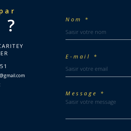
 par
 ?
Nom *
CARITEY
IER
E-mail *
 51
r@gmail.com
t
Message *