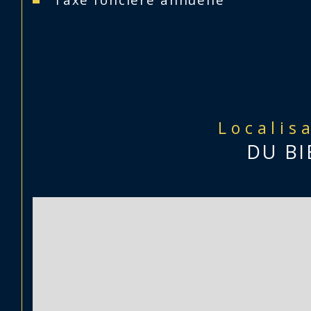
Localis
DU BI