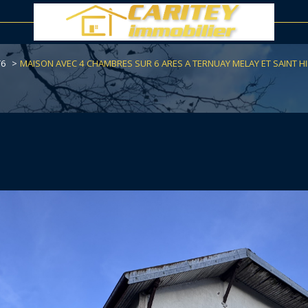
voir les
0
annonces
T6
MAISON AVEC 4 CHAMBRES SUR 6 ARES A TERNUAY MELAY ET SAINT HI
uer
Estimer
LOCALISATION
1
BUDGET
nnée
immo pro
y-et-Saint-Hilaire
6 Pièces