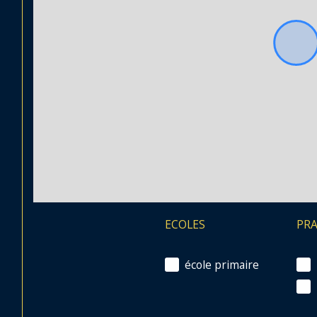
ECOLES
PR
école primaire