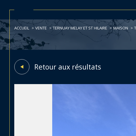
ACCUEIL
VENTE
TERNUAY MELAY ET ST HILAIRE
MAISON
Acheter
Lo
de l'ancien
TYPE DE BIEN
1
de l'ancien
à l'a
de l'
Retour aux résultats
Maison
70270 - Ternuay-Mela