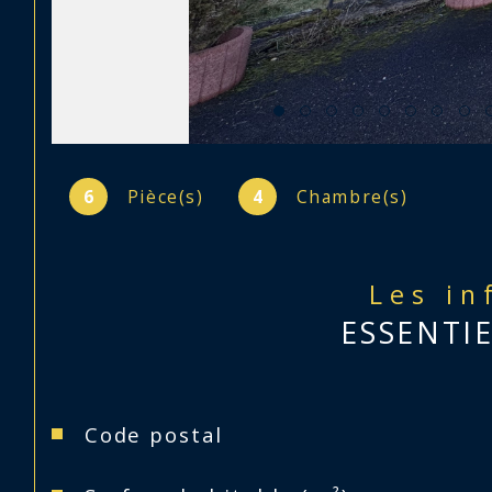
6
Pièce(s)
4
Chambre(s)
Les in
ESSENTI
Caractéristiques
Valeurs
Code postal