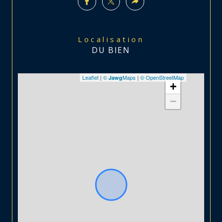
Localisation
DU BIEN
Leaflet
|
©
Maps
|
© OpenStreetMap
Jawg
+
−