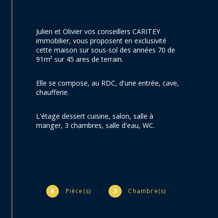
Julien et Olivier vos conseillers CARITEY 
immobilier, vous proposent en exclusivité 
cette maison sur sous-sol des années 70 de 
91m² sur 45 ares de terrain.
Elle se compose, au RDC, d'une entrée, cave, 
chaufferie.
L'étage dessert cuisine, salon, salle à 
manger, 3 chambres, salle d'eau, WC.
Le bien dispose également d'un garage et 
d'une dépendance en bois composé de deux 
chambres, une pièce de vie, salle d'eau et WC.
6
Pièce(s)
3
Chambre(s)
Chauffage fioul de 2020, fosse septique, 
fenêtres bois avec survitrage.