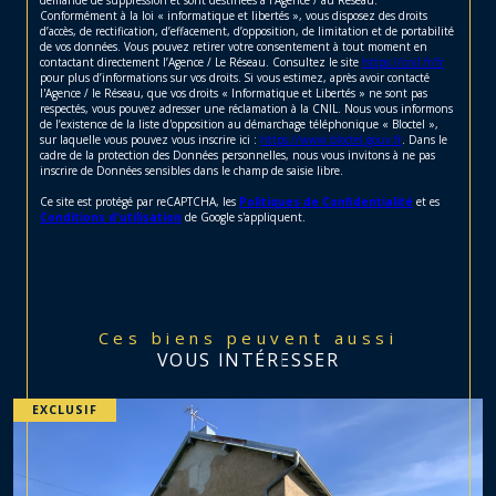
demande de suppression et sont destinées à l'Agence / au Réseau.
Conformément à la loi « informatique et libertés », vous disposez des droits
d’accès, de rectification, d’effacement, d’opposition, de limitation et de portabilité
de vos données. Vous pouvez retirer votre consentement à tout moment en
contactant directement l’Agence / Le Réseau. Consultez le site
https://cnil.fr/fr
pour plus d’informations sur vos droits. Si vous estimez, après avoir contacté
l'Agence / le Réseau, que vos droits « Informatique et Libertés » ne sont pas
respectés, vous pouvez adresser une réclamation à la CNIL. Nous vous informons
de l’existence de la liste d'opposition au démarchage téléphonique « Bloctel »,
sur laquelle vous pouvez vous inscrire ici :
https://www.bloctel.gouv.fr
. Dans le
cadre de la protection des Données personnelles, nous vous invitons à ne pas
inscrire de Données sensibles dans le champ de saisie libre.
Ce site est protégé par reCAPTCHA, les
Politiques de Confidentialité
et es
Conditions d'utilisation
de Google s'appliquent.
Ces biens peuvent aussi
VOUS INTÉRESSER
EXCLUSIF