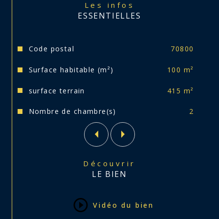
Maxime, votre conseiller se tient à votre disposition 
Les infos
pour toutes questions. 3513-MAX

ESSENTIELLES
Caractéristiques
Valeurs
Code postal
70800
Surface habitable (m²)
100 m²
surface terrain
415 m²
Nombre de chambre(s)
2
Découvrir
LE BIEN
Vidéo du bien