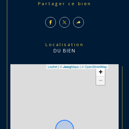
Partager ce bien
Localisation
DU BIEN
Leaflet
|
©
Maps
|
© OpenStreetMap
Jawg
+
−