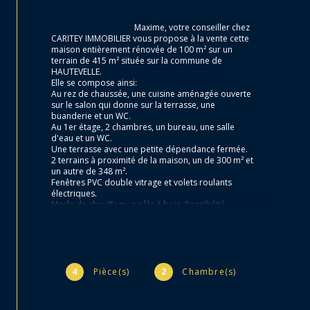
                                        Maxime, votre conseiller chez 
CARITEY IMMOBILIER vous propose à la vente cette 
maison entièrement rénovée de 100 m² sur un 
terrain de 415 m² située sur la commune de 
HAUTEVELLE.

Elle se compose ainsi:

Au rez de chaussée, une cuisine aménagée ouverte 
sur le salon qui donne sur la terrasse, une 
buanderie et un WC.

Au 1er étage, 2 chambres, un bureau, une salle 
d'eau et un WC.

Une terrasse avec une petite dépendance fermée.

2 terrains à proximité de la maison, un de 300 m² et 
un autre de 348 m².

Fenêtres PVC double vitrage et volets roulants 
électriques.

Mode de chauffage: poêle à bois. Possibilité 
d'installer des radiateurs électriques.

Eau chaude: chauffe-eau électrique.

Aucuns travaux à prévoir, électricité refaite 
entièrement, une VMC, isolation des murs par 
l'intérieur, plancher isolé, grenier isolé.

Consommation chauffage: SEULEMENT 5 STERES PAR 
4
Pièce(s)
2
Chambre(s)
AN !!!

Assainissement: tout à l'égout.

Diagnostics effectués.
