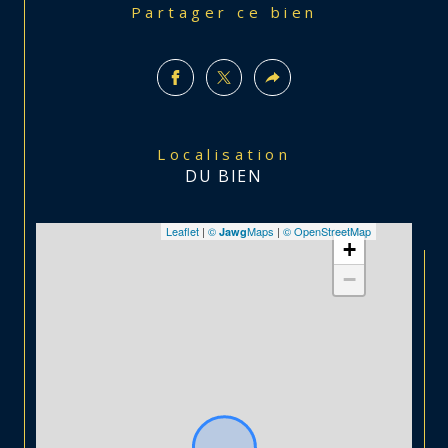
Partager ce bien
Réf 3579
Localisation
DU BIEN
Leaflet
|
©
Maps
|
© OpenStreetMap
Jawg
+
−