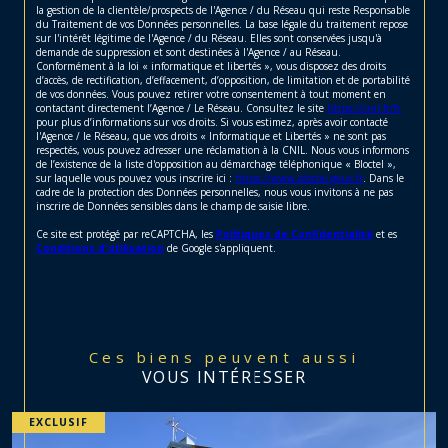
la gestion de la clientèle/prospects de l'Agence / du Réseau qui reste Responsable
du Traitement de vos Données personnelles. La base légale du traitement repose
sur l'intérêt légitime de l'Agence / du Réseau. Elles sont conservées jusqu'à
demande de suppression et sont destinées à l'Agence / au Réseau.
Conformément à la loi « informatique et libertés », vous disposez des droits
d’accès, de rectification, d’effacement, d’opposition, de limitation et de portabilité
de vos données. Vous pouvez retirer votre consentement à tout moment en
contactant directement l’Agence / Le Réseau. Consultez le site
https://cnil.fr/fr
pour plus d’informations sur vos droits. Si vous estimez, après avoir contacté
l'Agence / le Réseau, que vos droits « Informatique et Libertés » ne sont pas
respectés, vous pouvez adresser une réclamation à la CNIL. Nous vous informons
de l’existence de la liste d'opposition au démarchage téléphonique « Bloctel »,
sur laquelle vous pouvez vous inscrire ici :
https://www.bloctel.gouv.fr
. Dans le
cadre de la protection des Données personnelles, nous vous invitons à ne pas
inscrire de Données sensibles dans le champ de saisie libre.
Ce site est protégé par reCAPTCHA, les
Politiques de Confidentialité
et es
Conditions d'utilisation
de Google s'appliquent.
Ces biens peuvent aussi
VOUS INTÉRESSER
EXCLUSIF