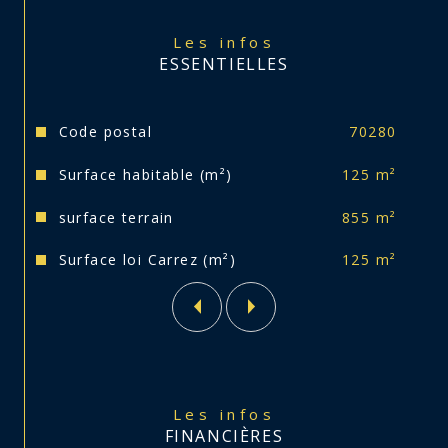
Les infos
Ses atouts :
ESSENTIELLES
- Située au calme
Caractéristiques
Valeurs
Code postal
70280
- Chauffage chaudière bois et chaudière gaz
Surface habitable (m²)
125 m²
- Chauffe eau élèctrique
surface terrain
855 m²
- Fenêtres bois double vitrage
Surface loi Carrez (m²)
125 m²
- Volets battants bois
- Toiture d'origine
- Assainissement fosse septique
Les infos
FINANCIÈRES