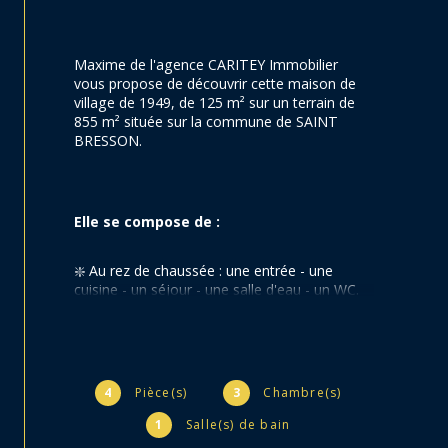
Maxime de l'agence CARITEY Immobilier 
vous propose de découvrir cette maison de 
village de 1949, de 125 m² sur un terrain de 
855 m² située sur la commune de SAINT 
BRESSON.
Elle se compose de :
❇️ Au rez de chaussée : une entrée - une 
cuisine - un séjour - une salle d'eau - un WC.
❇️ A l'étage : 3 chambres - un WC - une salle 
de bains.
4
Pièce(s)
3
Chambre(s)
❇️ Annexes : un garage - 1 dépendance de 60 
1
Salle(s) de bain
m².