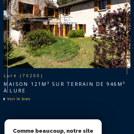
Lure (70200)
MAISON 121M² SUR TERRAIN DE 946M²
À LURE
voir le bien
Nous suivre sur
Comme beaucoup, notre site