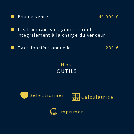
Diagnostics effectués.
Prix de vente
46 000 €
Maxime, votre conseiller se tient à votre 
Les honoraires d'agence seront
disposition pour toutes questions. Réf : 3595
intégralement à la charge du vendeur
Taxe foncière annuelle
280 €
Nos
OUTILS
Sélectionner
Calculatrice
Imprimer