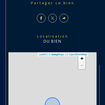
Partager ce bien
Localisation
DU BIEN
Leaflet
|
©
Maps
|
© OpenStreetMap
Jawg
+
−