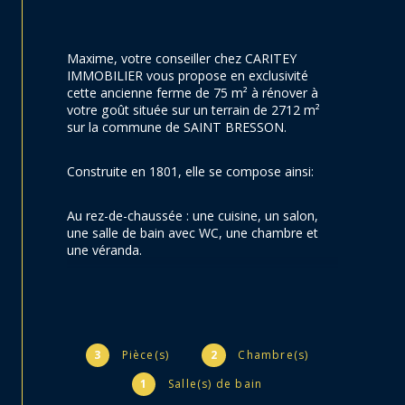
Maxime, votre conseiller chez CARITEY 
IMMOBILIER vous propose en exclusivité 
cette 
ancienne ferme de 75 m² à rénover à 
votre goût située sur un terrain de 2712 m² 
sur la commune de SAINT BRESSON.
Construite en 1801, elle se compose ainsi:
Au rez-de-chaussée : une cuisine, un salon, 
une salle de bain avec WC, une chambre et 
une véranda.
A l'étage : une chambre.
2 Granges.
3
Pièce(s)
2
Chambre(s)
Grenier.
1
Salle(s) de bain