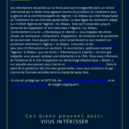
Les informations recueillies sur ce formulaire sont enregistrées dans un fichier
informatisé par La Boite Immo agissant comme Sous-traitant du traitement pour
la gestion de la clientèle/prospects de l'Agence / du Réseau qui reste Responsable
du Traitement de vos Données personnelles. La base légale du traitement repose
sur l'intérêt légitime de l'Agence / du Réseau. Elles sont conservées jusqu'à
demande de suppression et sont destinées à l'Agence / au Réseau.
Conformément à la loi « informatique et libertés », vous disposez des droits
d’accès, de rectification, d’effacement, d’opposition, de limitation et de portabilité
de vos données. Vous pouvez retirer votre consentement à tout moment en
contactant directement l’Agence / Le Réseau. Consultez le site
https://cnil.fr/fr
pour plus d’informations sur vos droits. Si vous estimez, après avoir contacté
l'Agence / le Réseau, que vos droits « Informatique et Libertés » ne sont pas
respectés, vous pouvez adresser une réclamation à la CNIL. Nous vous informons
de l’existence de la liste d'opposition au démarchage téléphonique « Bloctel »,
sur laquelle vous pouvez vous inscrire ici :
https://www.bloctel.gouv.fr
. Dans le
cadre de la protection des Données personnelles, nous vous invitons à ne pas
inscrire de Données sensibles dans le champ de saisie libre.
Ce site est protégé par reCAPTCHA, les
Politiques de Confidentialité
et es
Conditions d'utilisation
de Google s'appliquent.
Ces biens peuvent aussi
VOUS INTÉRESSER