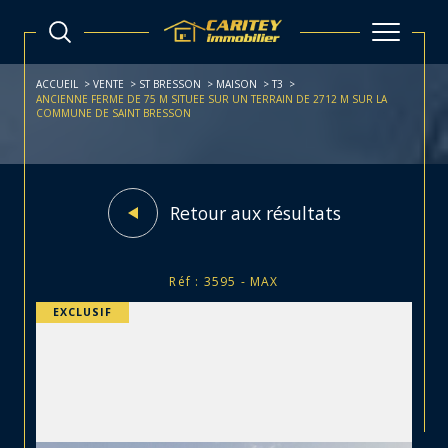
ACCUEIL
VENTE
ST BRESSON
MAISON
T3
ANCIENNE FERME DE 75 M SITUEE SUR UN TERRAIN DE 2712 M SUR LA
COMMUNE DE SAINT BRESSON
Retour aux résultats
Réf : 3595 - MAX
EXCLUSIF