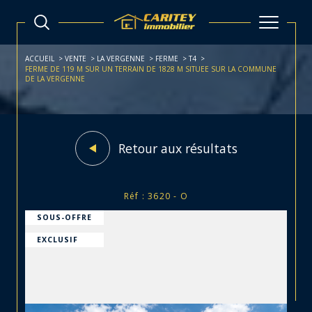
ACCUEIL
VENTE
LA VERGENNE
FERME
T4
FERME DE 119 M SUR UN TERRAIN DE 1828 M SITUEE SUR LA COMMUNE
DE LA VERGENNE
Retour aux résultats
Réf : 3620 - O
SOUS-OFFRE
EXCLUSIF