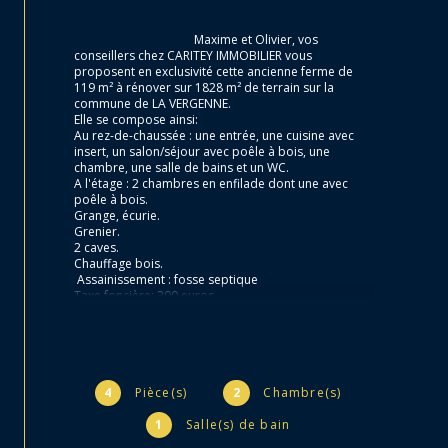
                                        Maxime et Olivier, vos 
conseillers chez CARITEY IMMOBILIER vous 
proposent en exclusivité cette ancienne ferme de 
119 m² à rénover sur 1828 m² de terrain sur la 
commune de LA VERGENNE.

Elle se compose ainsi:

Au rez-de-chaussée : une entrée, une cuisine avec 
insert, un salon/séjour avec poêle à bois, une 
chambre, une salle de bains et un WC.

A l'étage : 2 chambres en enfilade dont une avec 
poêle à bois. 

Grange, écurie. 

Grenier.

2 caves.

Chauffage bois.

 Assainissement : fosse septique

Taxe foncière: 300 euros.

Diagnostics effectués.

Visite virtuelle disponible sur notre site.

Maxime, votre conseiller se tient à votre disposition 
pour toutes questions. Réf : 3620

4
Pièce(s)
2
Chambre(s)
1
Salle(s) de bain