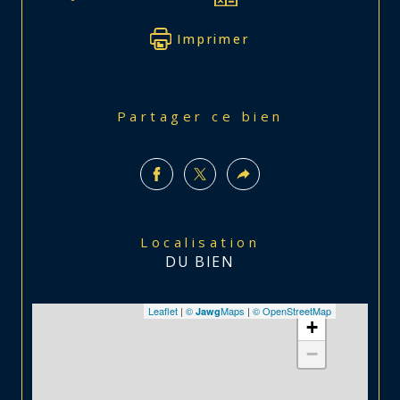
Imprimer
Partager ce bien
Localisation
DU BIEN
Leaflet
|
©
Maps
|
© OpenStreetMap
Jawg
+
−