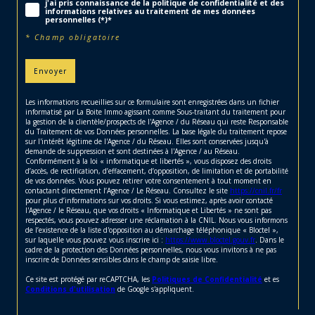
j'ai pris connaissance de la politique de confidentialité et des
informations relatives au traitement de mes données
personnelles (*)*
* Champ obligatoire
Envoyer
Les informations recueillies sur ce formulaire sont enregistrées dans un fichier
informatisé par La Boite Immo agissant comme Sous-traitant du traitement pour
la gestion de la clientèle/prospects de l'Agence / du Réseau qui reste Responsable
du Traitement de vos Données personnelles. La base légale du traitement repose
sur l'intérêt légitime de l'Agence / du Réseau. Elles sont conservées jusqu'à
demande de suppression et sont destinées à l'Agence / au Réseau.
Conformément à la loi « informatique et libertés », vous disposez des droits
d’accès, de rectification, d’effacement, d’opposition, de limitation et de portabilité
de vos données. Vous pouvez retirer votre consentement à tout moment en
contactant directement l’Agence / Le Réseau. Consultez le site
https://cnil.fr/fr
pour plus d’informations sur vos droits. Si vous estimez, après avoir contacté
l'Agence / le Réseau, que vos droits « Informatique et Libertés » ne sont pas
respectés, vous pouvez adresser une réclamation à la CNIL. Nous vous informons
de l’existence de la liste d'opposition au démarchage téléphonique « Bloctel »,
sur laquelle vous pouvez vous inscrire ici :
https://www.bloctel.gouv.fr
. Dans le
cadre de la protection des Données personnelles, nous vous invitons à ne pas
inscrire de Données sensibles dans le champ de saisie libre.
Ce site est protégé par reCAPTCHA, les
Politiques de Confidentialité
et es
Conditions d'utilisation
de Google s'appliquent.