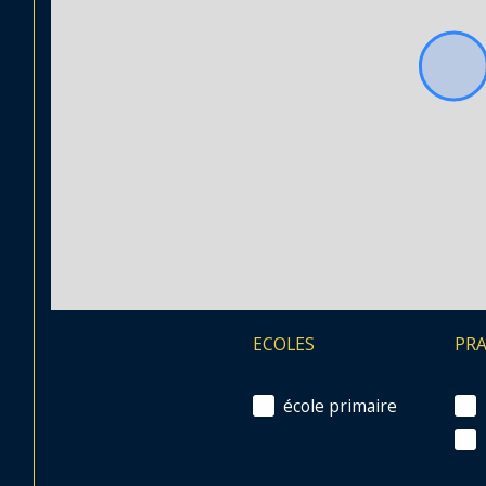
ECOLES
PR
école primaire