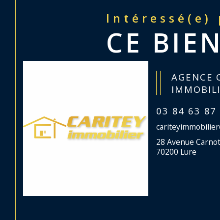
Intéressé(e)
CE BIEN
AGENCE 
IMMOBIL
03 84 63 87
cariteyimmobilie
28 Avenue Carno
70200 Lure