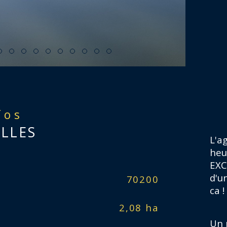
fos
ELLES
L'a
heu
EXC
d'u
Caractér
70200
Ter
ca !
2,08 ha
Ter
Un 