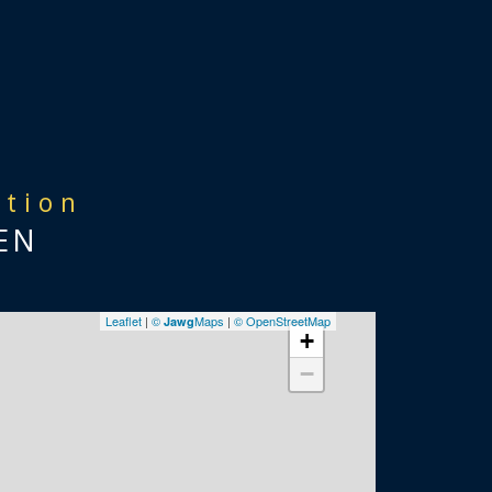
ation
EN
Leaflet
|
©
Maps
|
© OpenStreetMap
Jawg
+
−