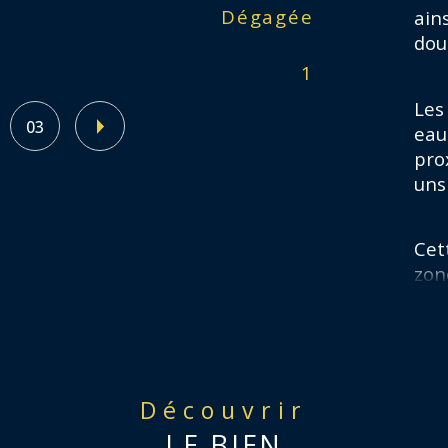
Dégagée
Ter
ains
dou
1
Ter
Les
03
eau
pro
uns
Cet
zon
Visi
int
Découvrir
Pou
LE BIEN