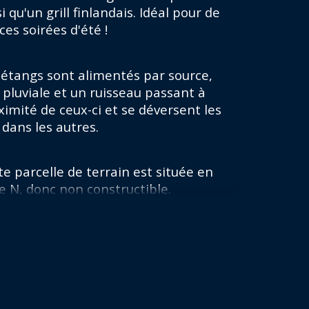
rain Viabilisé
i qu'un grill finlandais. Idéal pour de 
ces soirées d'été !
rain divisible
 étangs sont alimentés par source, 
 pluviale et un ruisseau passant à 
ximité de ceux-ci et se déversent les 
 dans les autres.
te parcelle de terrain est située en 
e N, donc non constructible.
te virtuelle disponible sur notre site 
ernet.
r tout complément d'information ou 