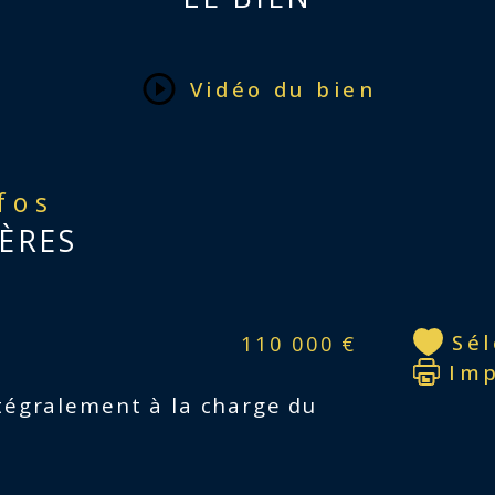
pro
age
Vidéo du bien
Les 
est 
nfos
ÈRES
Sé
110 000 €
Im
tégralement à la charge du