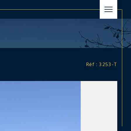
filtrer
Réinitialiser les filtres
Réf : 3253-T