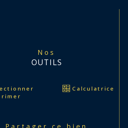
grammer une visite, contactez notre 
nce !
informations sur les risques auxquels ce bien 
exposé sont disponibles sur le site 
Géorisques
Nos
OUTILS
lectionner
Calculatrice
primer
Partager ce bien