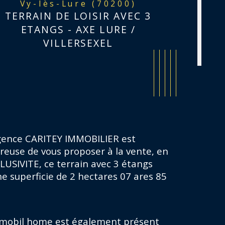
Vy-lès-Lure (70200)
TERRAIN DE LOISIR AVEC 3
ETANGS - AXE LURE /
VILLERSEXEL
gence CARITEY IMMOBILIER est 
reuse de vous proposer à la vente, en 
LUSIVITE, ce terrain avec 3 étangs 
ne superficie de 2 hectares 07 ares 85 
istiques
Valeurs
rain piscinable
rain arboré
mobil home est également présent 