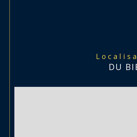
Localis
DU BI