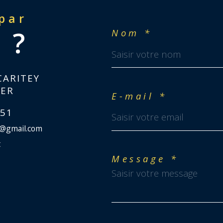
 par
 ?
Nom *
CARITEY
IER
E-mail *
 51
r@gmail.com
t
Message *