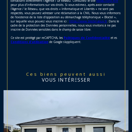
contactant directement l’Agence / Le Réseau. Consultez le site
https://cnil.fr/fr
pour plus d’informations sur vos droits. Si vous estimez, après avoir contacté
l'Agence / le Réseau, que vos droits « Informatique et Libertés » ne sont pas
respectés, vous pouvez adresser une réclamation à la CNIL. Nous vous informons
de l’existence de la liste d'opposition au démarchage téléphonique « Bloctel »,
sur laquelle vous pouvez vous inscrire ici :
https://www.bloctel.gouv.fr
. Dans le
cadre de la protection des Données personnelles, nous vous invitons à ne pas
inscrire de Données sensibles dans le champ de saisie libre.
Ce site est protégé par reCAPTCHA, les
Politiques de Confidentialité
et es
Conditions d'utilisation
de Google s'appliquent.
Ces biens peuvent aussi
VOUS INTÉRESSER