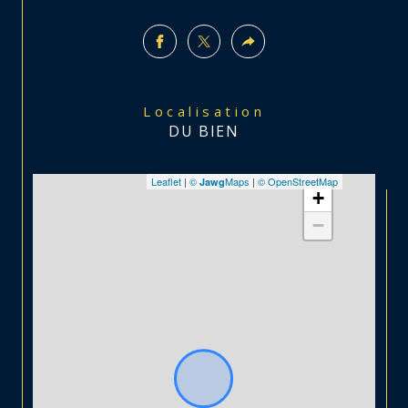
Localisation
DU BIEN
Leaflet
|
©
Maps
|
© OpenStreetMap
Jawg
+
−