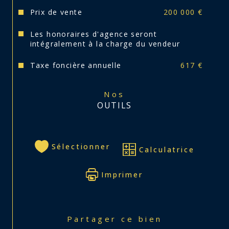
Diagnostics en cours. 
Prix de vente
200 000 €
Votre conseiller Théo se tient à votre 
Les honoraires d'agence seront
disposition.
intégralement à la charge du vendeur
Taxe foncière annuelle
617 €
Nos
OUTILS
Sélectionner
Calculatrice
Imprimer
Partager ce bien