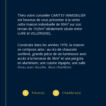
Théo votre conseiller CARITEY IMMOBILIER 
est heureux de vous présenter à la vente 
cette maison individuelle de 90m² sur son 
terrain de 1525m² idéalement située entre 
LURE et VILLERSEXEL.
Construite dans les années 1970, la maison 
se compose ainsi : au rez-de-chaussée 
surélevé, grande pièce de vie lumineuse avec 
accès à la terrasse de 36m² et une pergola 
en aluminium, une cuisine équipée, une salle 
d'eau avec douche, deux chambres.
Combles pouvant servir de grenier.
Au sous-sol, une superficie de 90m² 
5
Pièce(s)
2
Chambre(s)
composée d'une pièce avec un jacuzzi, 
espace de rangement, une chaufferie avec 
chaudière bois et chaudière à granulés.