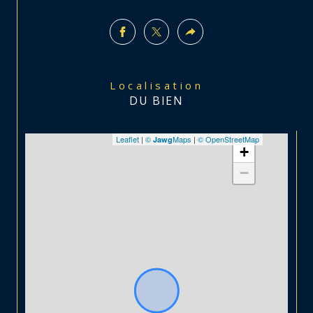
Localisation
DU BIEN
Leaflet
|
©
Maps
|
© OpenStreetMap
Jawg
+
−