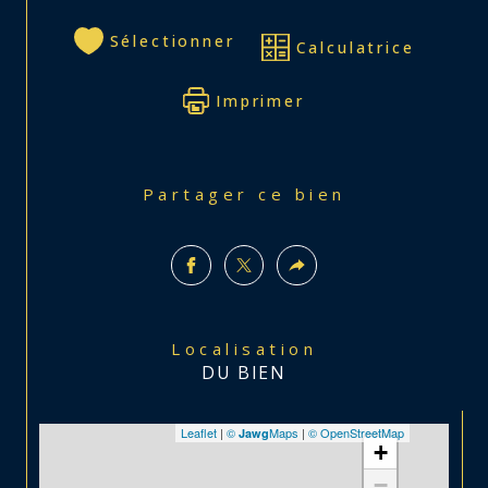
Sélectionner
Calculatrice
Imprimer
Partager ce bien
Localisation
DU BIEN
Leaflet
|
©
Maps
|
© OpenStreetMap
Jawg
+
−