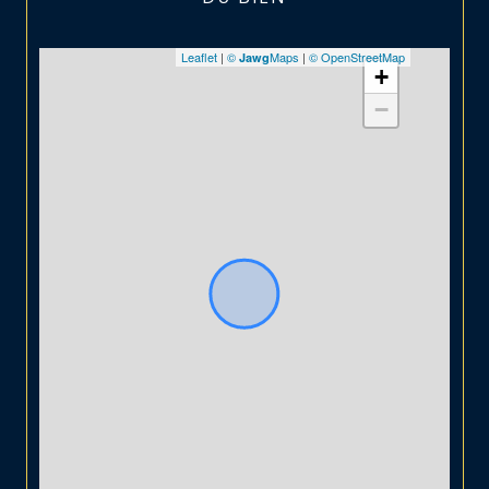
Leaflet
|
©
Maps
|
© OpenStreetMap
Jawg
+
−