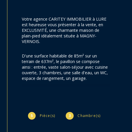
Votre agence CARITEY IMMOBILIER à LURE 
est heureuse vous présenter à la vente, en 
EXCLUSIVITÉ, une charmante maison de 
plain-pied idéalement située à MAGNY-
VERNOIS.
D'une surface habitable de 85m² sur un 
terrain de 637m², le pavillon se compose 
ainsi : entrée, vaste salon-séjour avec cuisine 
ouverte, 3 chambres, une salle d'eau, un WC, 
espace de rangement, un garage.
Système de chauffage aérothermie récent 
garantissant une efficacité énergétique 
optimale.
5
Pièce(s)
3
Chambre(s)
Fenêtres PVC DV. Tout à l'égout.