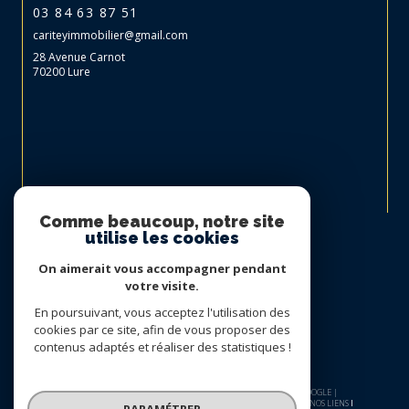
03 84 63 87 51
cariteyimmobilier@gmail.com
28 Avenue Carnot
70200 Lure
Nous suivre sur
Comme beaucoup, notre site
utilise les cookies
On aimerait vous accompagner pendant
votre visite.
En poursuivant, vous acceptez l'utilisation des
cookies par ce site, afin de vous proposer des
contenus adaptés et réaliser des statistiques !
© 2026 | TOUS DROITS RÉSERVÉS | TRADUCTION POWERED BY GOOGLE |
NOS HONORAIRES
PLAN DU SITE
MENTIONS LÉGALES
ADMIN
NOS LIENS
PARAMÉTRER