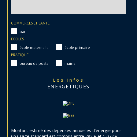
COMMERCES ET SANTÉ
bar
ECOLES
école maternelle
école primaire
PRATIQUE
bureau de poste
mairie
Les infos
ENERGETIQUES
Montant estimé des dépenses annuelles d'énergie pour
un usage standard est compris entre 792 € et 1 072 € .