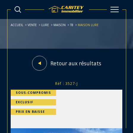
ACCUEIL
VENTE
LURE
MAISON
T8
MAISON LURE
Retour aux résultats
Réf : 3527-J
SOUS-COMPROMIS
EXCLUSIF
PRIX EN BAISSE