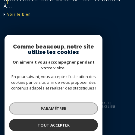
À...
voir le bien
Nous suivre sur
Comme beaucoup, notre site
utilise les cookies
On aimerait vous accompagner pendant
votre visite.
En poursuivant, vous acceptez l'utilisation des
cookies par ce site, afin de vous proposer des
contenus adaptés et réaliser des statistiques !
© 2026 | TOUS DROITS RÉSERVÉS | TRADUCTION POWERED BY GOOGLE |
NOS HONORAIRES
PLAN DU SITE
MENTIONS LÉGALES
ADMIN
NOS LIENS
PARAMÉTRER
POLITIQUE RGPD
COOKIES
TOUT ACCEPTER