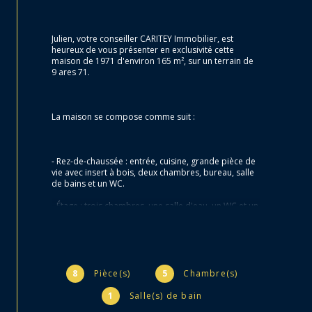
Julien, votre conseiller CARITEY Immobilier, est 
heureux de vous présenter en exclusivité cette 
maison de 1971 d'environ 165 m², sur un terrain de 
9 ares 71.
La maison se compose comme suit :
- Rez-de-chaussée : entrée, cuisine, grande pièce de 
vie avec insert à bois, deux chambres, bureau, salle 
de bains et un WC.
- Étage : trois chambres, une salle d'eau, un WC et un 
grenier.
- Sous-sol : un garage pour deux voitures, une 
chaufferie, une buanderie et une cave.
8
Pièce(s)
5
Chambre(s)
Informations complémentaires :
1
Salle(s) de bain