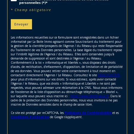
personnelles (*)*
* Champ obligatoire
Envoyer
Les informations recueillies sur ce formulaire sont enregistrées dans un fichier
informatisé par La Boite Immo agissant comme Sous-traitant du traitement pour
la gestion de la clientèle/prospects de l'Agence / du Réseau qui reste Responsable
du Traitement de vos Données personnelles. La base légale du traitement repose
sur l'intérêt légitime de l'Agence / du Réseau. Elles sont conservées jusqu'à
demande de suppression et sont destinées à l'Agence / au Réseau.
Conformément à la loi « informatique et libertés », vous disposez des droits
d’accès, de rectification, d’effacement, d’opposition, de limitation et de portabilité
de vos données. Vous pouvez retirer votre consentement à tout moment en
contactant directement l’Agence / Le Réseau. Consultez le site
https://cnil.fr/fr
pour plus d’informations sur vos droits. Si vous estimez, après avoir contacté
l'Agence / le Réseau, que vos droits « Informatique et Libertés » ne sont pas
respectés, vous pouvez adresser une réclamation à la CNIL. Nous vous informons
de l’existence de la liste d'opposition au démarchage téléphonique « Bloctel »,
sur laquelle vous pouvez vous inscrire ici :
https://www.bloctel.gouv.fr
. Dans le
cadre de la protection des Données personnelles, nous vous invitons à ne pas
inscrire de Données sensibles dans le champ de saisie libre.
Ce site est protégé par reCAPTCHA, les
Politiques de Confidentialité
et es
Conditions d'utilisation
de Google s'appliquent.