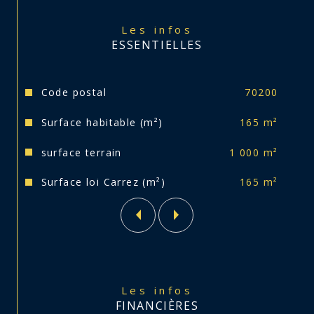
- Taxe foncière : 2 300 euros.
Les infos
ESSENTIELLES
- Travaux à prévoir : électricité à remettre aux 
normes, fenêtres en simple vitrage assainissement 
non conforme.
Caractéristiques
Valeurs
Code postal
70200
Je reste à votre entière disposition pour toute 
Surface habitable (m²)
165 m²
information complémentaire ou pour organiser une 
visite.
surface terrain
1 000 m²
Surface loi Carrez (m²)
165 m²
Les infos
FINANCIÈRES