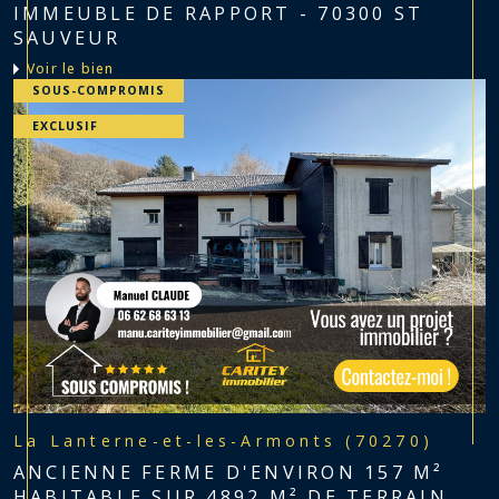
IMMEUBLE DE RAPPORT - 70300 ST
SAUVEUR
voir le bien
SOUS-COMPROMIS
EXCLUSIF
La Lanterne-et-les-Armonts (70270)
ANCIENNE FERME D'ENVIRON 157 M²
HABITABLE SUR 4892 M² DE TERRAIN