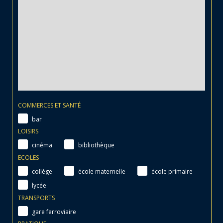
COMMERCES ET SANTÉ
bar
LOISIRS
cinéma
bibliothèque
ECOLES
collège
école maternelle
école primaire
lycée
TRANSPORTS
gare ferroviaire