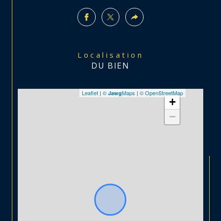
Localisation
DU BIEN
Leaflet
|
©
Maps
|
© OpenStreetMap
Jawg
+
−