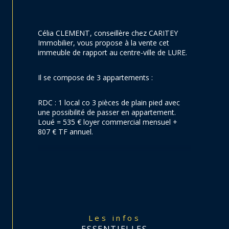
Célia CLEMENT, conseillère chez CARITEY 
Immobilier, vous propose à la vente cet 
immeuble de rapport au centre-ville de LURE.
Il se compose de 3 appartements :
RDC : 1 local co 3 pièces de plain pied avec 
une possibilité de passer en appartement. 
Loué = 535 € loyer commercial mensuel + 
807 € TF annuel.
1er étage gauche : 1 appartement T3 en 
duplex avec cuisine équipée, salon, 2 
chambres, salle de bain/WC. Loué = 525 € 
mensuel.
1er étage droite : 1 appartement T3 en 
Les infos
duplex avec cuisine équipée, salon, 2 