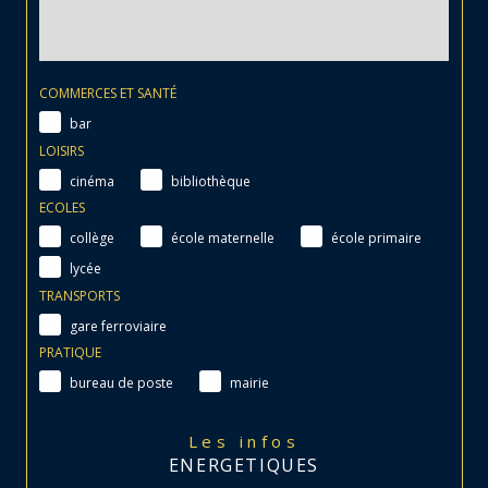
COMMERCES ET SANTÉ
bar
LOISIRS
cinéma
bibliothèque
ECOLES
collège
école maternelle
école primaire
lycée
TRANSPORTS
gare ferroviaire
PRATIQUE
bureau de poste
mairie
Les infos
ENERGETIQUES