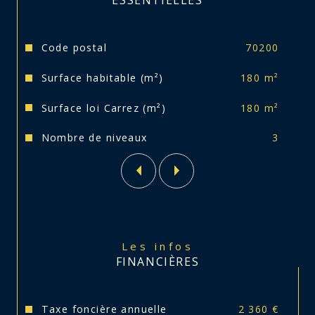
ESSENTIELLES
chambres, salle de bain/WC (à rafraichir lors 
du départ des locataires). Loué = 480 € 
mensuel.
Caractéristiques
Valeurs
Code postal
70200
Chauffage au gaz.
Surface habitable (m²)
180 m²
DPE collectif en D.
Surface loi Carrez (m²)
180 m²
Loyers annuels : 18 480 €.
Nombre de niveaux
3
Rentabilité nette : 10.8 %
Taxe foncière : 2360 €
A visiter sans tarder !
Les infos
FINANCIÈRES
Taxe foncière annuelle
2 360 €