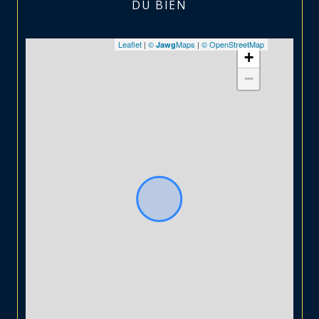
DU BIEN
Leaflet
|
©
Maps
|
© OpenStreetMap
Jawg
+
−