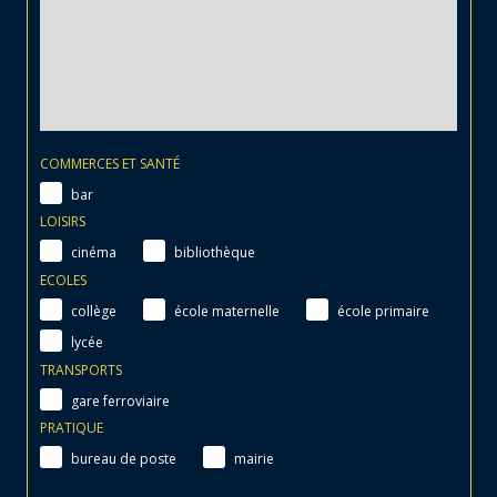
COMMERCES ET SANTÉ
bar
LOISIRS
cinéma
bibliothèque
ECOLES
collège
école maternelle
école primaire
lycée
TRANSPORTS
gare ferroviaire
PRATIQUE
bureau de poste
mairie