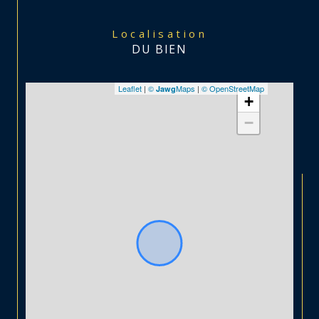
Localisation
DU BIEN
Leaflet
|
©
Maps
|
© OpenStreetMap
Jawg
+
−