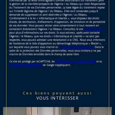
informatisé par La Boite Immo agissant comme Sous-traitant du traitement pour
la gestion de la clientèle/prospects de l'Agence / du Réseau qui reste Responsable
du Traitement de vos Données personnelles. La base légale du traitement repose
sur l'intérêt légitime de l'Agence / du Réseau. Elles sont conservées jusqu'à
demande de suppression et sont destinées à l'Agence / au Réseau.
Conformément à la loi « informatique et libertés », vous disposez des droits
d’accès, de rectification, d’effacement, d’opposition, de limitation et de portabilité
de vos données. Vous pouvez retirer votre consentement à tout moment en
contactant directement l’Agence / Le Réseau. Consultez le site
https://cnil.fr/fr
pour plus d’informations sur vos droits. Si vous estimez, après avoir contacté
l'Agence / le Réseau, que vos droits « Informatique et Libertés » ne sont pas
respectés, vous pouvez adresser une réclamation à la CNIL. Nous vous informons
de l’existence de la liste d'opposition au démarchage téléphonique « Bloctel »,
sur laquelle vous pouvez vous inscrire ici :
https://www.bloctel.gouv.fr
. Dans le
cadre de la protection des Données personnelles, nous vous invitons à ne pas
inscrire de Données sensibles dans le champ de saisie libre.
Ce site est protégé par reCAPTCHA, les
Politiques de Confidentialité
et es
Conditions d'utilisation
de Google s'appliquent.
Ces biens peuvent aussi
VOUS INTÉRESSER