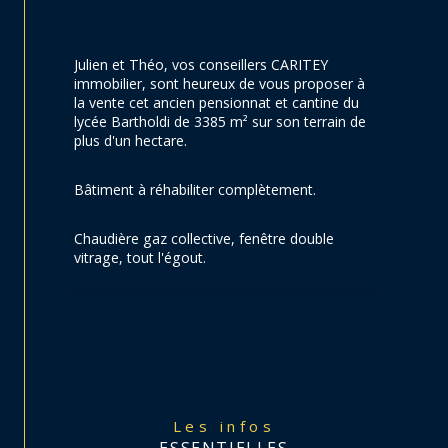
Julien et Théo, vos conseillers CARITEY 
immobilier, sont heureux de vous proposer à 
la vente cet ancien pensionnat et cantine du 
lycée Bartholdi de 3385 m² sur son terrain de 
plus d'un hectare.
Bâtiment à réhabiliter complètement.
Chaudière gaz collective, fenêtre double 
vitrage, tout l'égout.
Le bien dispose également d'un bâtiment de 
stockage en mauvais état.
Taxe foncière 8000 euros.
Vos conseillers restent à votre disposition.
Les infos