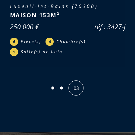
Luxeuil-les-Bains (70300)
MAISON 153M²
250 000 €
réf : 3427-j
Pièce(s)
Chambre(s)
6
4
Salle(s) de bain
1
01