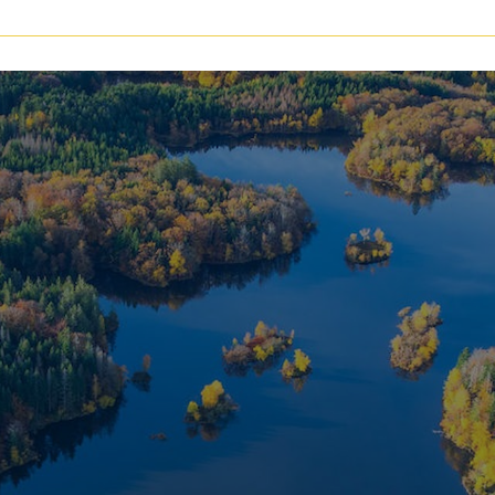
voir les
145
annonces
uer
Estimer
BUDGET
nnée
immo pro