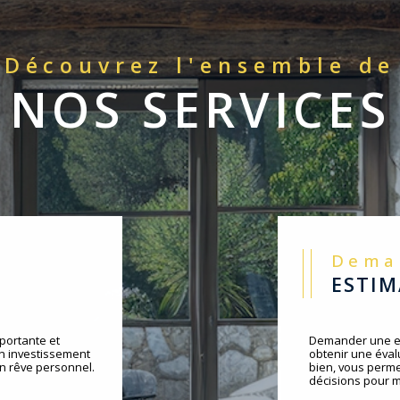
Découvrez l'ensemble de
NOS SERVICES
Dem
ESTI
portante et
Demander une es
un investissement
obtenir une évalu
un rêve personnel.
bien, vous perme
décisions pour m