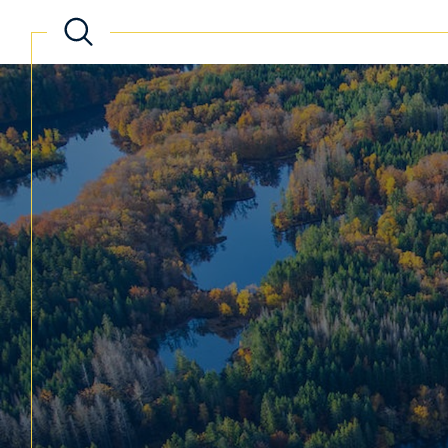
Acheter
Lo
de l'ancien
TYPE DE BIEN
de l'ancien
à l'a
de l'