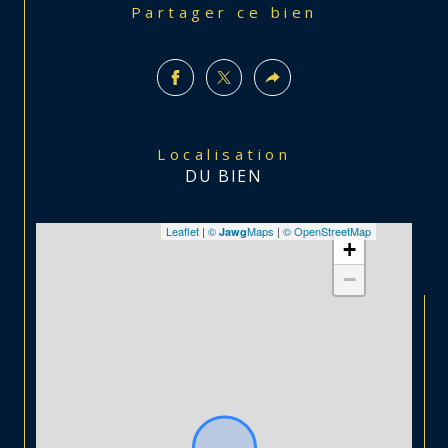
Partager ce bien
Localisation
DU BIEN
Leaflet
|
©
Maps
|
© OpenStreetMap
Jawg
+
−