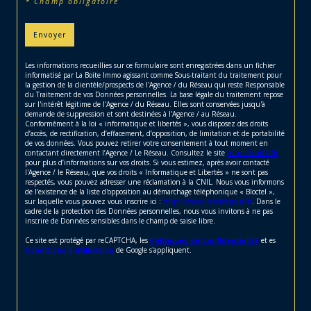
* Champ obligatoire
Envoyer
Les informations recueillies sur ce formulaire sont enregistrées dans un fichier
informatisé par La Boite Immo agissant comme Sous-traitant du traitement pour
la gestion de la clientèle/prospects de l'Agence / du Réseau qui reste Responsable
du Traitement de vos Données personnelles. La base légale du traitement repose
sur l'intérêt légitime de l'Agence / du Réseau. Elles sont conservées jusqu'à
demande de suppression et sont destinées à l'Agence / au Réseau.
Conformément à la loi « informatique et libertés », vous disposez des droits
d’accès, de rectification, d’effacement, d’opposition, de limitation et de portabilité
de vos données. Vous pouvez retirer votre consentement à tout moment en
contactant directement l’Agence / Le Réseau. Consultez le site
https://cnil.fr/fr
pour plus d’informations sur vos droits. Si vous estimez, après avoir contacté
l'Agence / le Réseau, que vos droits « Informatique et Libertés » ne sont pas
respectés, vous pouvez adresser une réclamation à la CNIL. Nous vous informons
de l’existence de la liste d'opposition au démarchage téléphonique « Bloctel »,
sur laquelle vous pouvez vous inscrire ici :
https://www.bloctel.gouv.fr
. Dans le
cadre de la protection des Données personnelles, nous vous invitons à ne pas
inscrire de Données sensibles dans le champ de saisie libre.
Ce site est protégé par reCAPTCHA, les
Politiques de Confidentialité
et es
Conditions d'utilisation
de Google s'appliquent.