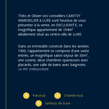
Théo et Olivier vos conseillers CARITEY 
IMMOBILIER à LURE sont heureux de vous 
présenter à la vente, en EXCLUSIVITE, ce 
magnifique appartement de 104m² 
idéalement situé au centre-ville de LURE.
Dans un immeuble construit dans les années 
1900, l'appartement se compose d'une vaste 
entrée, un magnifique salon-séjour de 35m², 
une cuisine, deux chambres spacieuses avec 
placards, une salle de bains avec baignoire, 
un WC indépendant.
L'appartement a été rénové et décoré avec 
goût, sauvegardant le cachet de l'ancien. 
Situé dans une copropriété de 10 lots, la taxe 
foncière est de 931 euros.
4
Pièce(s)
2
Chambre(s)
1
Salle(s) de bain
Concernant les charges de copropriété d'un 