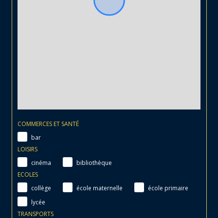
COMMERCES ET SANTÉ
bar
LOISIRS
cinéma
bibliothèque
ECOLES
collège
école maternelle
école primaire
lycée
TRANSPORTS