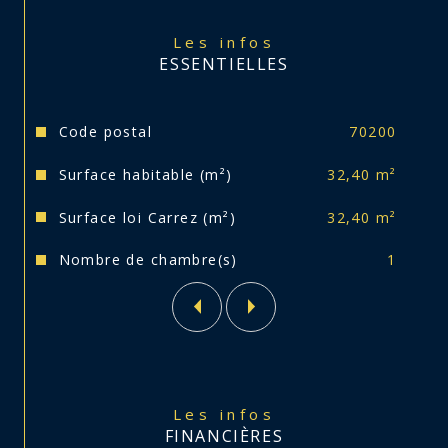
charges comprenant le chauffage, électricité 
et entretien des communs, eau, les poubelles.
Les infos
ESSENTIELLES
Idéal pour une personne seule, jeune couple 
sans enfant, étudiant, ou retraité.
Caractéristiques
Valeurs
Code postal
70200
Fenêtres PVC DV avec volets électriques, 
chaudière collective gaz de ville. En annexe, 
Surface habitable (m²)
32,40 m²
une cave, un séchoir et une PLACE DE 
PARKING.
Surface loi Carrez (m²)
32,40 m²
Taxe foncière de 570€. Absence amiante, pas 
Nombre de chambre(s)
1
d'anomalies électricité.
Votre conseiller CARITEY IMMOBILIER Théo, 
se tient à votre disposition.
Les infos
FINANCIÈRES