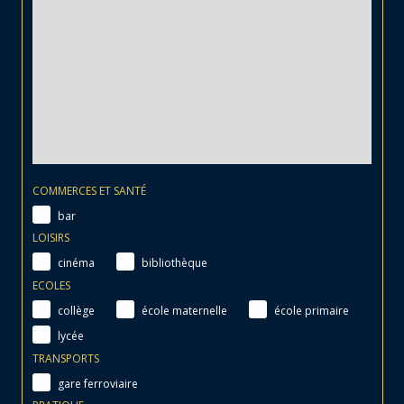
COMMERCES ET SANTÉ
bar
LOISIRS
cinéma
bibliothèque
ECOLES
collège
école maternelle
école primaire
lycée
TRANSPORTS
gare ferroviaire