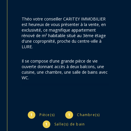
Théo votre conseiller CARITEY IMMOBILIER 
est heureux de vous présenter à la vente, en 
exclusivité, ce magnifique appartement 
rénové de m² habitable situé au 3ème étage 
d'une copropriété, proche du centre-ville à 
LURE.
Il se compose d'une grande pièce de vie 
ouverte donnant accès à deux balcons, une 
cuisine, une chambre, une salle de bains avec 
WC.
L'appartement était loué à une étudiante 
mais il sera libre de toute occupation à partir 
du 31 mai 2026, et conviendra très bien pour 
une résidence principale ou de 
l'investissement locatif.
1
Pièce(s)
1
Chambre(s)
1
Salle(s) de bain
Il était loué 350€ hors charges + 120€ de 