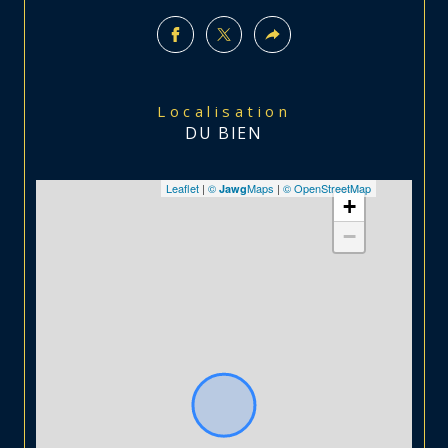
Localisation
DU BIEN
Leaflet
|
©
Maps
|
© OpenStreetMap
Jawg
+
−