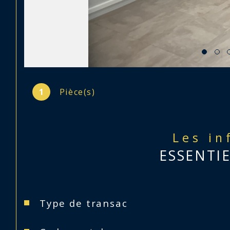
1
Pièce(s)
Les in
ESSENTI
Caractéristiques
Valeurs
Type de transac