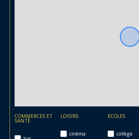
COMMERCES ET
LOISIRS
ECOLES
SANTÉ
cinéma
collège
bar