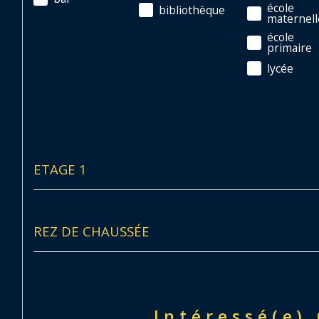
école
bibliothèque
maternell
école
primaire
lycée
ETAGE 1
REZ DE CHAUSSÉE
Intéressé(e)