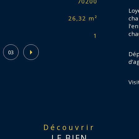
70200
Sup
Loy
cha
26,32 m²
Mo
l'en
cha
1
Ty
03
Dépô
d'a
Visi
inte
REF
Découvrir
LE BIEN