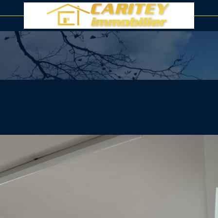
voir les
3
annonces
uer
mmo
Estimer
LOCALISATION
1
LOYER
nnée
immo pro