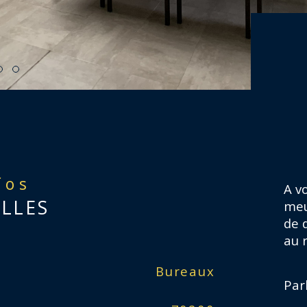
fos
A vo
ELLES
meu
de 
au 
Caractér
Bureaux
No
Par