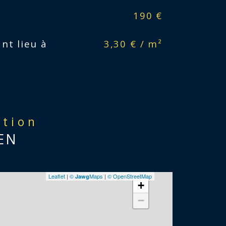
190 €
nt lieu à
3,30 € / m²
ation
EN
Leaflet
|
©
Maps
|
© OpenStreetMap
Jawg
+
−