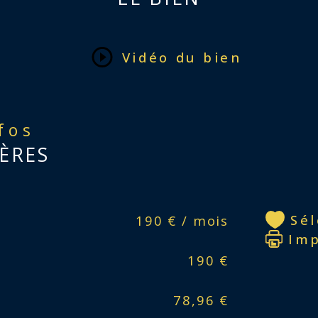
Vidéo du bien
nfos
ÈRES
Sé
190 € / mois
Im
190 €
78,96 €