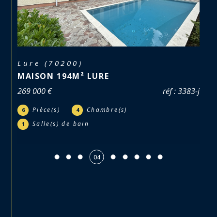
Lure (70200)
MAISON 194M² LURE
269 000 €
réf : 3383-j
Pièce(s)
Chambre(s)
6
4
Salle(s) de bain
1
04