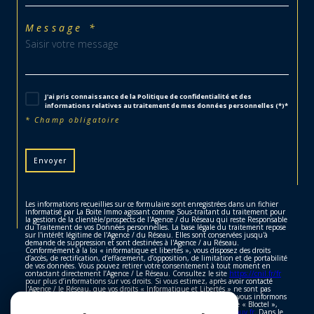
Message *
J'ai pris connaissance de la Politique de confidentialité et des
informations relatives au traitement de mes données personnelles (*)*
* Champ obligatoire
Envoyer
Les informations recueillies sur ce formulaire sont enregistrées dans un fichier
informatisé par La Boite Immo agissant comme Sous-traitant du traitement pour
la gestion de la clientèle/prospects de l'Agence / du Réseau qui reste Responsable
du Traitement de vos Données personnelles. La base légale du traitement repose
sur l'intérêt légitime de l'Agence / du Réseau. Elles sont conservées jusqu'à
demande de suppression et sont destinées à l'Agence / au Réseau.
Conformément à la loi « informatique et libertés », vous disposez des droits
d’accès, de rectification, d’effacement, d’opposition, de limitation et de portabilité
de vos données. Vous pouvez retirer votre consentement à tout moment en
contactant directement l’Agence / Le Réseau. Consultez le site
https://cnil.fr/fr
pour plus d’informations sur vos droits. Si vous estimez, après avoir contacté
l'Agence / le Réseau, que vos droits « Informatique et Libertés » ne sont pas
respectés, vous pouvez adresser une réclamation à la CNIL. Nous vous informons
de l’existence de la liste d'opposition au démarchage téléphonique « Bloctel »,
sur laquelle vous pouvez vous inscrire ici :
https://www.bloctel.gouv.fr
. Dans le